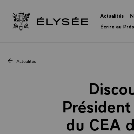
Panneau de gestion des cookies
Actualités
N
Retour à l’accueil Élysée
Écrire au Prés
Actualités
Discou
Président 
du CEA d