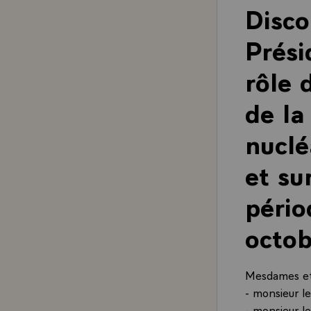
Disco
Prési
rôle 
de la
nuclé
et su
pério
octo
Mesdames et 
- monsieur l
- monsieur l