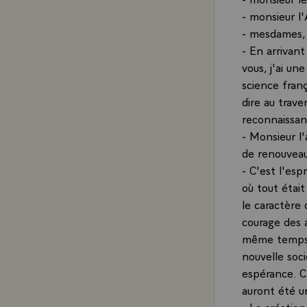
- monsieur l
- mesdames, 
- En arrivant
vous, j'ai un
science franç
dire au trav
reconnaissan
- Monsieur l'a
de renouveau
- C'est l'esp
où tout était
le caractère 
courage des 
même temps, 
nouvelle soci
espérance. C'
auront été un
- La créatio