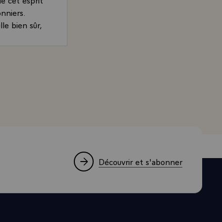
onniers.
le bien sûr,
enir notre
n fut le
résident de la République, sur le rôle du CEA dans le dév
iant, ils en
ssentiel qui
rsaire nous
ientifiques
domaines de la
 des
ères
Découvrir et s'abonner
ucléaire £ de
plications £
rance de