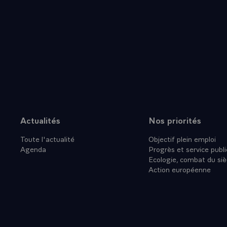
- Tout est là
l'édifice, l'
imbrication d
d'évolution £
cette grande
et de l'Indus
- Dans cette
pas de rien. 
Becquerel, Pi
Langevin, ave
Actualités
Nos priorités
Plan du site
physique et e
Toute l'actualité
Objectif plein emploi
- En ces prem
Agenda
Progrès et service publi
de grande na
Ecologie, combat du siè
industrielle 
Action européenne
économique, l
progrès scien
instruments p
- Pendant 50 