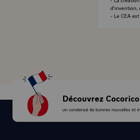
d'invention,
- Le CEA est 
qui le fonda,
premier Haut
premier Admi
- Ils voyaien
avaient, les 
lui incombera
L'ordonnance
réunit aujour
et techniques
science, de l
Découvrez Cocorico
personnes et
nécessaires £
un condensé de bonnes nouvelles et ini
conseiller l
d'une manièr
bénéficier d