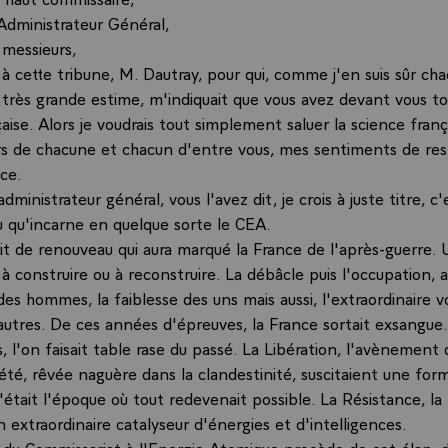
'Administrateur Général,
messieurs,
 à cette tribune, M. Dautray, pour qui, comme j'en suis sûr ch
e très grande estime, m'indiquait que vous avez devant vous to
aise. Alors je voudrais tout simplement saluer la science frança
ers de chacune et chacun d'entre vous, mes sentiments de re
ce.
dministrateur général, vous l'avez dit, je crois à juste titre, c'
 qu'incarne en quelque sorte le CEA.
rit de renouveau qui aura marqué la France de l'après-guerre.
 à construire ou à reconstruire. La débâcle puis l'occupation, 
des hommes, la faiblesse des uns mais aussi, l'extraordinaire v
autres. De ces années d'épreuves, la France sortait exsangue
l'on faisait table rase du passé. La Libération, l'avènement 
été, rêvée naguère dans la clandestinité, suscitaient une for
était l'époque où tout redevenait possible. La Résistance, la
 extraordinaire catalyseur d'énergies et d'intelligences.
n du Commissariat à l'Energie Atomique procède de cet élan, d