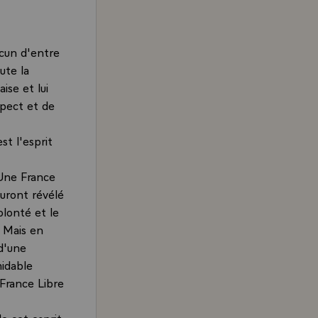
acun d'entre
ute la
ise et lui
spect et de
est l'esprit
 Une France
auront révélé
olonté et le
. Mais en
d'une
midable
 France Libre
e cet esprit