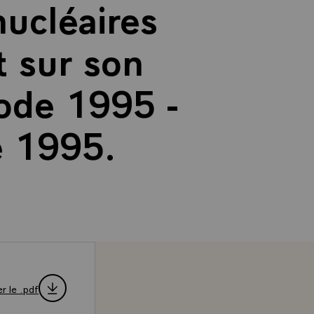
nucléaires
t sur son
iode 1995 -
e 1995.
r le .pdf