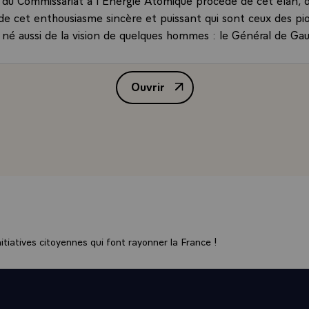
 de cet enthousiasme sincère et puissant qui sont ceux des pi
né aussi de la vision de quelques hommes : le Général de Gaul
 Frédéric Joliot-Curie qui en proposa la création avant de dev
-Commissaire à l'Energie Atomique, Raoul Dautry enfin, qui e
Ouvrir
nistrateur Général.
Discours de M. Jacques Chirac, P
t loin et juste, ces précurseurs. Le fait nucléaire, encore balbut
premiers, pressenti les enjeux. Ils avaient conscience du rôle e
it à l'avenir, dans tous les domaines de l'activité humaine.\
 fondatrice du 18 octobre 1945, celle dont le 50ème annive
d'hui, donnait mission au CEA de "poursuivre les recherches sc
 en vue de l'utilisation de l'énergie atomique dans tous les 
'industrie et de la défense nationale £ d'étudier la protection
 des biens £ d'organiser et contrôler l'exploitation des mati
 de réaliser à l'échelle industrielle, la production d'énergie n
tiatives citoyennes qui font rayonner la France !
e gouvernement en tout ce qui concerne le nucléaire et ses ap
e générale de prendre toutes mesures qui permettent à la F
u développement de cette branche de la science".