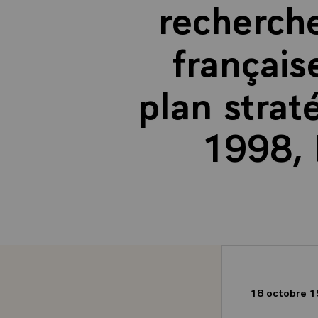
recherche
français
plan strat
1998, 
18 octobre 