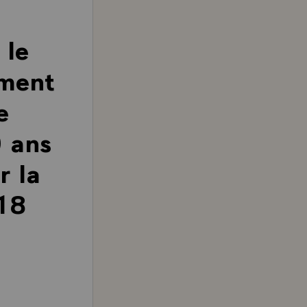
 le
ement
e
0 ans
r la
 18