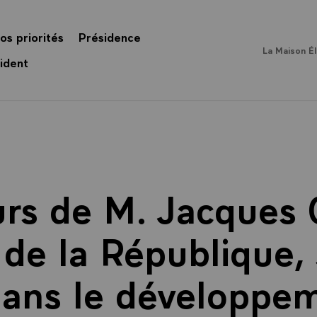
os priorités
Présidence
La Maison É
ident
rs de M. Jacques 
de la République, 
ans le développem