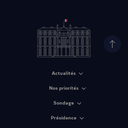
Haut d
Actualités
Plan du site
Nos priorités
Sondage
Présidence