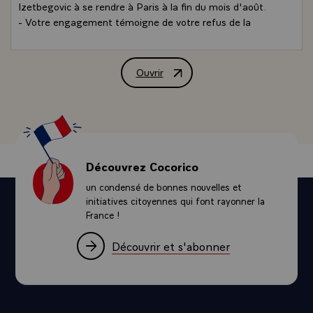
Izetbegovic à se rendre à Paris à la fin du mois d'août.
- Votre engagement témoigne de votre refus de la
démission et de la résignation. Soyez assurée de ma
détermination à poursuivre, avec toute la ténacité qui
s'impose, dans la voie que nous dicte cette conviction
Ouvrir
Réponse de M. Jacques Chirac, Présiden
partagée.
- En vous priant de bien vouloir informer de cette réponse
les autres co-signataires de votre lettre, je vous prie
d'agréer, Madame, l'expression de mes respectueux
hommages.\
Découvrez Cocorico
un condensé de bonnes nouvelles et
initiatives citoyennes qui font rayonner la
France !
Découvrir et s'abonner