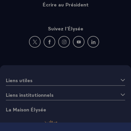
Écrire au Président
Suivez l’Élysée
Nouvelle fenêtre : rejoignez-nous sur Twitter
Nouvelle fenêtre : rejoignez-nous sur Fac
Nouvelle fenêtre : rejoignez-nous 
Nouvelle fenêtre : rejoigne
Nouvelle fenêtre : 
Liens utiles
Liens institutionnels
La Maison Élysée