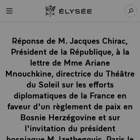
Panneau de gestion des cookies
menu
Retour à l’accueil Élysée
Rech
Réponse de M. Jacques Chirac,
Président de la République, à la
lettre de Mme Ariane
Mnouchkine, directrice du Théâtre
du Soleil sur les efforts
diplomatiques de la France en
faveur d'un règlement de paix en
Bosnie Herzégovine et sur
l'invitation du président
bosniaque M. Izetbegovic, Paris le