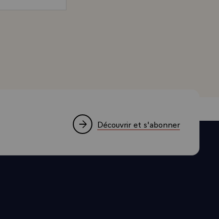
rançois Mitterrand, Président de la République, adressé
Découvrir et s'abonner