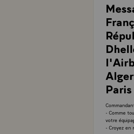
Messa
Franç
Répub
Dhel
l'Air
Alger
Paris
Commandan
- Comme tous
votre équipa
- Croyez en 