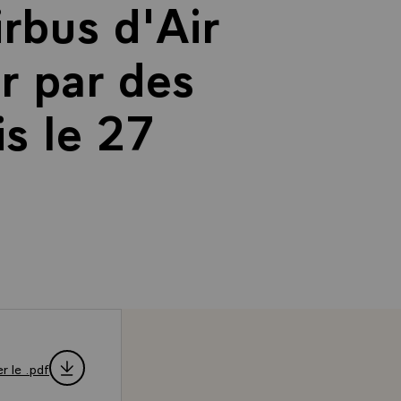
rbus d'Air
r par des
is le 27
r le .pdf