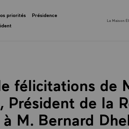
os priorités
Présidence
La Maison É
ident
 félicitations de 
, Président de la 
 à M. Bernard Dh