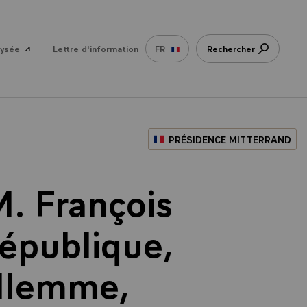
lysée
Lettre d'information
FR
Rechercher
PRÉSIDENCE MITTERRAND
M. François
République,
ellemme,