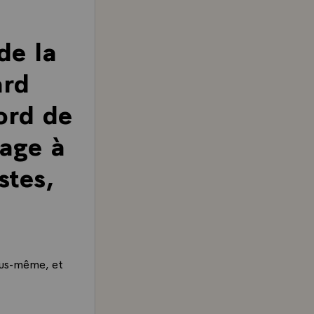
de la
ard
ord de
tage à
stes,
vous-même, et