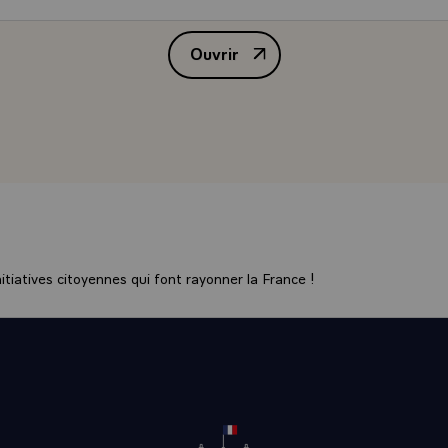
Ouvrir
Message de félicitations de M. F
tiatives citoyennes qui font rayonner la France !