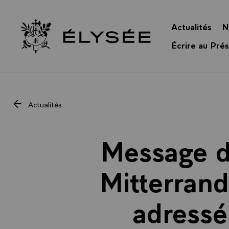
Panneau de gestion des cookies
Actualités
N
Retour à l’accueil Élysée
Écrire au Prés
Actualités
Message de
Mitterrand
adressé