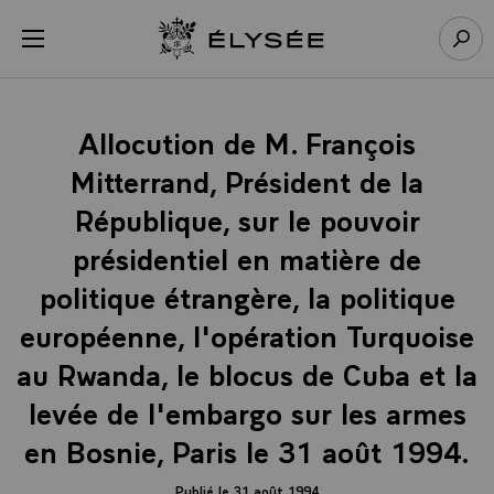
Panneau de gestion des cookies
menu
Retour à l’accueil Élysée
Rech
Allocution de M. François
Mitterrand, Président de la
République, sur le pouvoir
présidentiel en matière de
politique étrangère, la politique
européenne, l'opération Turquoise
au Rwanda, le blocus de Cuba et la
levée de l'embargo sur les armes
en Bosnie, Paris le 31 août 1994.
Publié le 31 août 1994