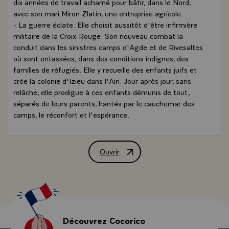
dix années de travail acharné pour bâtir, dans le Nord,
avec son mari Miron Zlatin, une entreprise agricole.
- La guerre éclate. Elle choisit aussitôt d'être infirmière
militaire de la Croix-Rouge. Son nouveau combat la
conduit dans les sinistres camps d'Agde et de Rivesaltes
où sont entassées, dans des conditions indignes, des
familles de réfugiés. Elle y recueille des enfants juifs et
crée la colonie d'Izieu dans l'Ain. Jour après jour, sans
relâche, elle prodigue à ces enfants démunis de tout,
séparés de leurs parents, hantés par le cauchemar des
camps, le réconfort et l'espérance.
- Le 6 avril 1944, les hommes de Barbie surgissent à
Izieu. Quarante-quatre enfants sont déportés. Aucun ne
reviendra.
Ouvrir
Avant-propos de M. François Mitterrand
- Sabine Zlatin échappe à la rafle et entre dans la
résistance. Après tout cela, la paix revenue, elle
construira une vie nouvelle, tout aussi exigeante, dans le
monde de la peinture. Un long chemin d'épreuves et de
luttes est ici retracé. C'est celui du courage et de la
fidélité à soi-même.\
Découvrez Cocorico
Ce livre est aussi une leçon de mémoire.