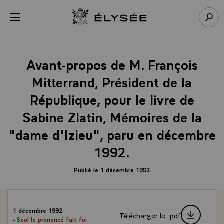
Panneau de gestion des cookies
menu
Retour à l’accueil Élysée
Rech
Avant-propos de M. François
Mitterrand, Président de la
République, pour le livre de
Sabine Zlatin, Mémoires de la
"dame d'Izieu", paru en décembre
1992.
Publié le 1 décembre 1992
1 décembre 1992
Télécharger le .pdf
- Seul le prononcé fait foi