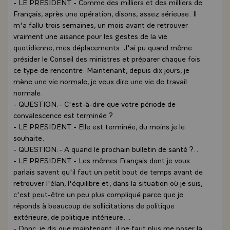
- LE PRESIDENT.- Comme des milliers et des milliers de
Français, après une opération, disons, assez sérieuse. Il
m'a fallu trois semaines, un mois avant de retrouver
vraiment une aisance pour les gestes de la vie
quotidienne, mes déplacements. J'ai pu quand même
présider le Conseil des ministres et préparer chaque fois
ce type de rencontre. Maintenant, depuis dix jours, je
mène une vie normale, je veux dire une vie de travail
normale.
- QUESTION.- C'est-à-dire que votre période de
convalescence est terminée ?
- LE PRESIDENT.- Elle est terminée, du moins je le
souhaite.
- QUESTION.- A quand le prochain bulletin de santé ?..
- LE PRESIDENT.- Les mêmes Français dont je vous
parlais savent qu'il faut un petit bout de temps avant de
retrouver l'élan, l'équilibre et, dans la situation où je suis,
c'est peut-être un peu plus compliqué parce que je
réponds à beaucoup de sollicitations de politique
extérieure, de politique intérieure...
- Donc, je dis que maintenant, il ne faut plus me poser la