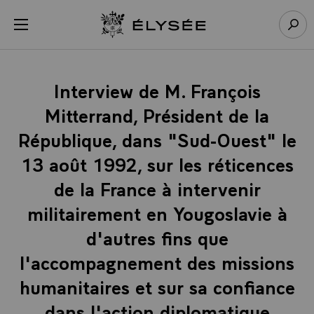
Panneau de gestion des cookies
menu
Retour à l’accueil Élysée
Rech
Interview de M. François
Mitterrand, Président de la
République, dans "Sud-Ouest" le
13 août 1992, sur les réticences
de la France à intervenir
militairement en Yougoslavie à
d'autres fins que
l'accompagnement des missions
humanitaires et sur sa confiance
dans l'action diplomatique