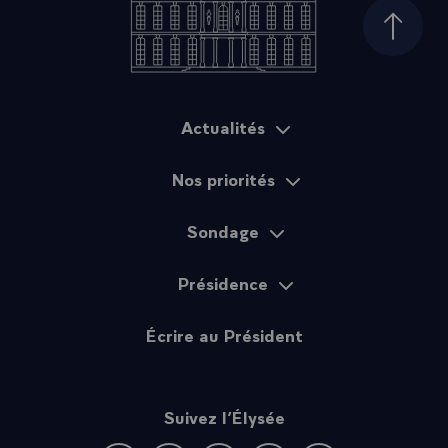
Haut d
Actualités
Plan du site
Nos priorités
Sondage
Présidence
Écrire au Président
Suivez l’Élysée