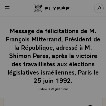
Panneau de gestion des cookies
menu
Retour à l’accueil Élysée
Rech
Message de félicitations de M.
François Mitterrand, Président de
la République, adressé à M.
Shimon Peres, après la victoire
des travaillistes aux élections
législatives israéliennes, Paris le
25 juin 1992.
Publié le 25 juin 1992