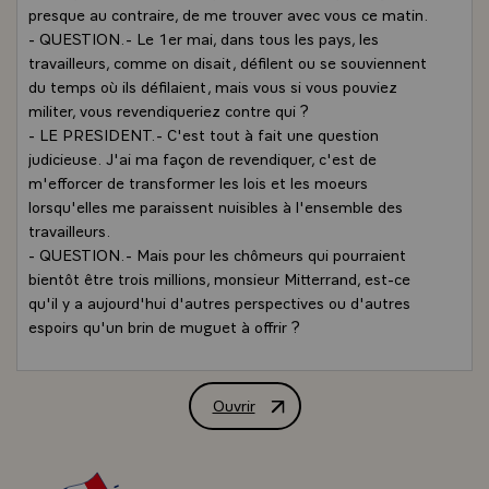
presque au contraire, de me trouver avec vous ce matin.
- QUESTION.- Le 1er mai, dans tous les pays, les
travailleurs, comme on disait, défilent ou se souviennent
du temps où ils défilaient, mais vous si vous pouviez
militer, vous revendiqueriez contre qui ?
- LE PRESIDENT.- C'est tout à fait une question
judicieuse. J'ai ma façon de revendiquer, c'est de
m'efforcer de transformer les lois et les moeurs
lorsqu'elles me paraissent nuisibles à l'ensemble des
travailleurs.
- QUESTION.- Mais pour les chômeurs qui pourraient
bientôt être trois millions, monsieur Mitterrand, est-ce
qu'il y a aujourd'hui d'autres perspectives ou d'autres
espoirs qu'un brin de muguet à offrir ?
- LE PRESIDENT.- Le chômage s'est installé à partir de
1974, il a constamment augmenté pour atteindre non
pas les trois millions, mais pas loin, de telle sorte qu'on a
Ouvrir
Interview de M. François Mitterrand, Pr
le droit de s'interroger sur cette perspective. Je pense
qu'elle sera évitée, je pense même qu'il y aura une
décrue, mais tout cela est de l'ordre de la supposition. On