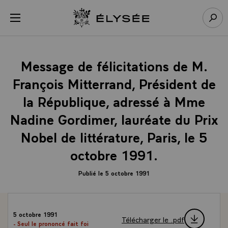
Panneau de gestion des cookies
menu
Retour à l’accueil Élysée
Rech
Message de félicitations de M.
François Mitterrand, Président de
la République, adressé à Mme
Nadine Gordimer, lauréate du Prix
Nobel de littérature, Paris, le 5
octobre 1991.
Publié le 5 octobre 1991
5 octobre 1991
Télécharger le .pdf
- Seul le prononcé fait foi