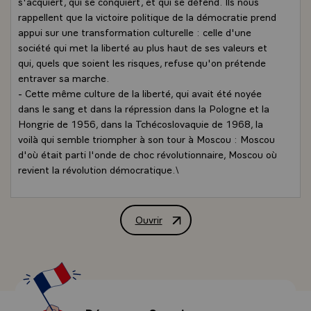
s'acquiert, qui se conquiert, et qui se défend. Ils nous
rappellent que la victoire politique de la démocratie prend
appui sur une transformation culturelle : celle d'une
société qui met la liberté au plus haut de ses valeurs et
qui, quels que soient les risques, refuse qu'on prétende
entraver sa marche.
- Cette même culture de la liberté, qui avait été noyée
dans le sang et dans la répression dans la Pologne et la
Hongrie de 1956, dans la Tchécoslovaquie de 1968, la
voilà qui semble triompher à son tour à Moscou : Moscou
d'où était parti l'onde de choc révolutionnaire, Moscou où
revient la révolution démocratique.\
Je voudrais saluer l'assemblée tout à fait exceptionnelle
que vous constituez, diverse par les horizons
géographiques, les origines intellectuelles, les itinéraires
Ouvrir
Message de M. François Mitterrand, Pr
personnels, les responsabilités politiques ou économiques,
mais unie par la volonté de comprendre où va notre
planète et de la faire évoluer vers plus de liberté, de
justice, d'équilibre.
- Qu'il y ait parmi vous des représentants de l'Est et de
l'Ouest, du Nord et du Sud, me paraît un symbole et une