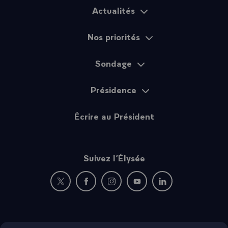
Actualités
Plan du site
Nos priorités
Sondage
Présidence
Écrire au Président
Suivez l’Élysée
Nouvelle fenêtre : rejoignez-nous sur Twitter
Nouvelle fenêtre : rejoignez-nous sur Fac
Nouvelle fenêtre : rejoignez-nous 
Nouvelle fenêtre : rejoigne
Nouvelle fenêtre : 