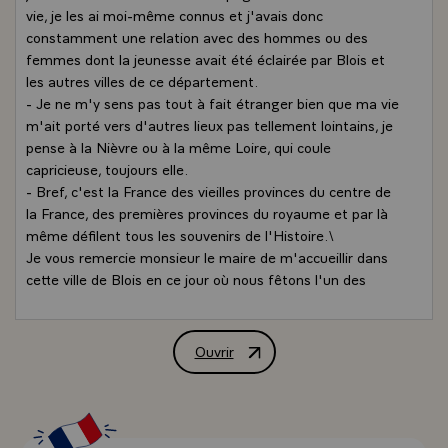
vie, je les ai moi-même connus et j'avais donc
constamment une relation avec des hommes ou des
femmes dont la jeunesse avait été éclairée par Blois et
les autres villes de ce département.
- Je ne m'y sens pas tout à fait étranger bien que ma vie
m'ait porté vers d'autres lieux pas tellement lointains, je
pense à la Nièvre ou à la même Loire, qui coule
capricieuse, toujours elle.
- Bref, c'est la France des vieilles provinces du centre de
la France, des premières provinces du royaume et par là
même défilent tous les souvenirs de l'Histoire.\
Je vous remercie monsieur le maire de m'accueillir dans
cette ville de Blois en ce jour où nous fêtons l'un des
événements marquants de la vie culturelle, je veux dire la
fête de la musique, le 21 juin. Une fête inventive,
prestigieuse, reprise aujourd'hui partout en Europe et
Ouvrir
Allocution de M. François Mitterrand, Pr
j'espère entendre quelques accents des musiciens qui
seront venus ici retenir l'attention, le temps et le goût
pour les arts de la population de Blois comme partout en
France, ou des milliers de musiciens professionnels mais