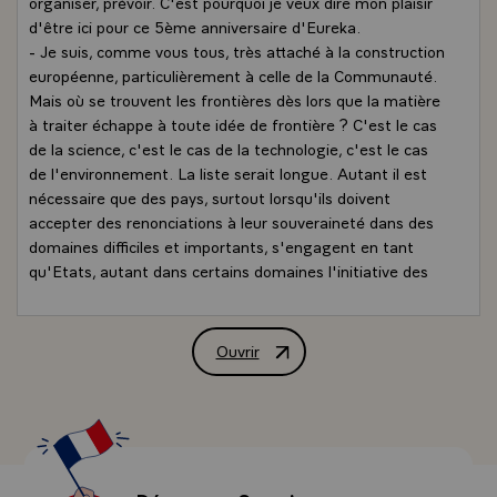
organiser, prévoir. C'est pourquoi je veux dire mon plaisir
d'être ici pour ce 5ème anniversaire d'Eureka.
- Je suis, comme vous tous, très attaché à la construction
européenne, particulièrement à celle de la Communauté.
Mais où se trouvent les frontières dès lors que la matière
à traiter échappe à toute idée de frontière ? C'est le cas
de la science, c'est le cas de la technologie, c'est le cas
de l'environnement. La liste serait longue. Autant il est
nécessaire que des pays, surtout lorsqu'ils doivent
accepter des renonciations à leur souveraineté dans des
domaines difficiles et importants, s'engagent en tant
qu'Etats, autant dans certains domaines l'initiative des
Etats mais aussi des particuliers, des associations, des
entreprises ne peut s'arrêter à des limitations tout à fait
arbitraires.
Ouvrir
Allocution de M. François Mitterrand, 
- C'est ce que j'ai pensé, rencontrant beaucoup d'autres
esprits, en 1985 dans la situation qui a été rappelée aussi
bien par M. Andriessen d'abord et par M. le Premier
ministre Lübbers. Il faut se situer à l'époque, il n'y a pas
si longtemps mais les choses vont si vite que l'on pourrait
croire qu'entre le début d'Eureka et aujourd'hui, un demi