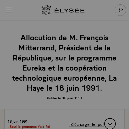
Panneau de gestion des cookies
menu
Retour à l’accueil Élysée
Rech
Allocution de M. François
Mitterrand, Président de la
République, sur le programme
Eureka et la coopération
technologique européenne, La
Haye le 18 juin 1991.
Publié le 18 juin 1991
18 juin 1991
Télécharger le .pdf
- Seul le prononcé fait foi