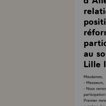
relat
posit
réfor
parti
au so
Lille
Mesdames,
- Messieurs,
- Nous venon
participation
Premier minis
question, bi