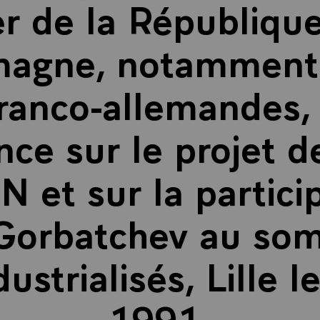
er de la République
magne, notamment 
franco-allemandes, 
nce sur le projet 
N et sur la partici
 Gorbatchev au so
ustrialisés, Lille 
1991.