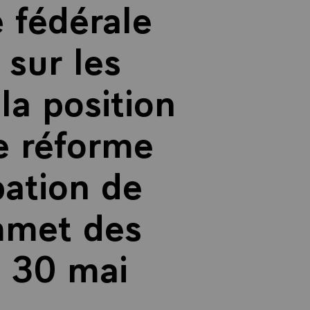
 fédérale
sur les
la position
de réforme
pation de
mmet des
le 30 mai