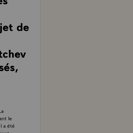
jet de
tchev
sés,
La
ant le
l a été
ient,