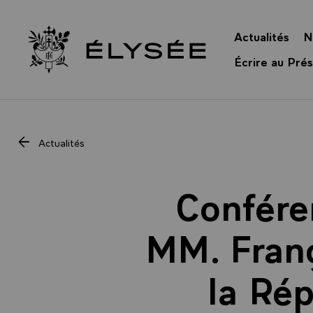
Panneau de gestion des cookies
Actualités
N
Retour à l’accueil Élysée
Écrire au Prés
Actualités
Confére
MM. Franç
la Rép