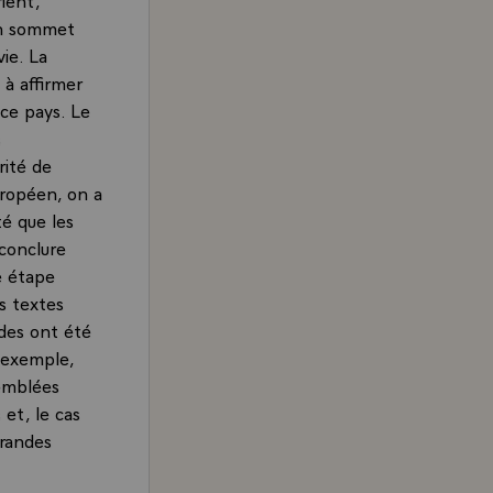
in sommet
ie. La
à affirmer
 ce pays. Le
s
rité de
uropéen, on a
té que les
conclure
e étape
s textes
ndes ont été
 exemple,
semblées
et, le cas
grandes