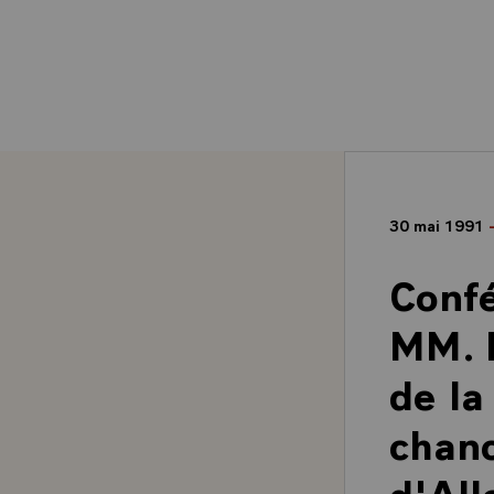
30 mai 1991
Confé
MM. F
de la
chanc
d'All