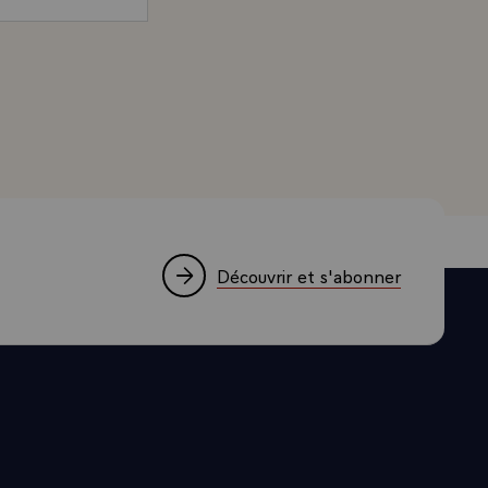
ernier, une
En économie,
aux Länder
e MM. François Mitterrand, Président de la République, e
nd
incipe pour
e plan
ique
ur
 sûreté
ur les
Découvrir et s'abonner
déclaration
nder. Voilà
qué au
servée la
 publié
il puisse