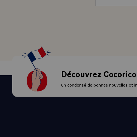
D'autre part
nouvelle réu
une déclarat
allemands. E
d'instruction
la mise en c
industriel, j
communautair
l'environnem
nucléaire da
Découvrez Cocorico
programmes s
technologique
un condensé de bonnes nouvelles et ini
sur la coopér
un résumé tr
- Sur les pro
Chancelier, q
possibilité 
demain. Il a