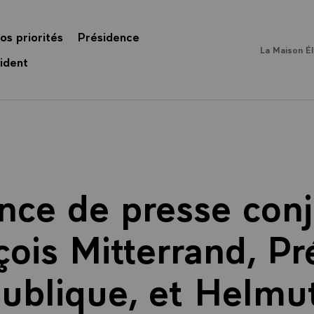
os priorités
Présidence
La Maison É
ident
nce de presse conj
ois Mitterrand, Pr
ublique, et Helmu