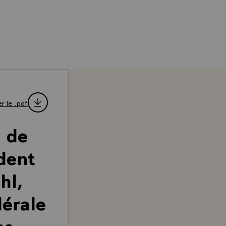
r le .pdf
e de
dent
hl,
dérale
es