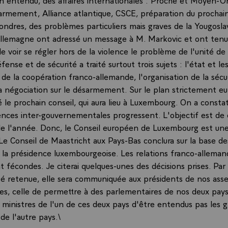
sarmement, Alliance atlantique, CSCE, préparation du procha
ondres, des problèmes particuliers mais graves de la Yougoslav
Allemagne ont adressé un message à M. Markovic et ont tenu 
de voir se régler hors de la violence le problème de l'unité de
fense et de sécurité a traité surtout trois sujets : l'état et le
de la coopération franco-allemande, l'organisation de la sécu
la négociation sur le désarmement. Sur le plan strictement e
 le prochain conseil, qui aura lieu à Luxembourg. On a consta
nces inter-gouvernementales progressent. L'objectif est de 
 de l'année. Donc, le Conseil européen de Luxembourg est un
Le Conseil de Maastricht aux Pays-Bas conclura sur la base de
 la présidence luxembourgeoise. Les relations franco-allema
fécondes. Je citerai quelques-unes des décisions prises. Par
té retenue, elle sera communiquée aux présidents de nos as
es, celle de permettre à des parlementaires de nos deux pays 
 ministres de l'un de ces deux pays d'être entendus pas les 
de l'autre pays.\