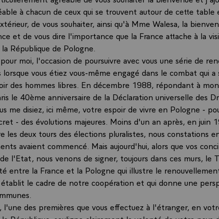
éable à chacun de ceux qui se trouvent autour de cette table 
extérieur, de vous souhaiter, ainsi qu'à Mme Walesa, la bienvenu
nce et de vous dire l'importance que la France attache à la vis
 la République de Pologne.
, pour moi, l'occasion de poursuivre avec vous une série de re
orsque vous étiez vous-même engagé dans le combat qui a s
spoir des hommes libres. En décembre 1988, répondant à mon i
ris le 40ème anniversaire de la Déclaration universelle des Dr
s me disiez, ici même, votre espoir de vivre en Pologne - p
cret - des évolutions majeures. Moins d'un an après, en juin 
e les deux tours des élections pluralistes, nous constations 
nts avaient commencé. Mais aujourd'hui, alors que vos conc
de l'Etat, nous venons de signer, toujours dans ces murs, le T
ité entre la France et la Pologne qui illustre le renouvelleme
i établit le cadre de notre coopération et qui donne une pers
ommunes.
e, l'une des premières que vous effectuez à l'étranger, en votr
 la République, souligne clairement la volonté de votre pays 