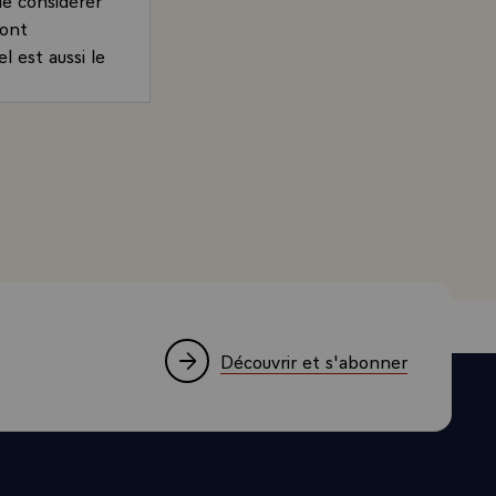
 ont
l est aussi le
marqué des
stins croisés
and, Président de la République, notamment sur les relatio
ens simples,
és, sur la
nts, voire
ncus, je veux
xquels il y a
ontre à
ays a été le
Découvrir et s'abonner
é imposé.
e l'immense
s, vous-