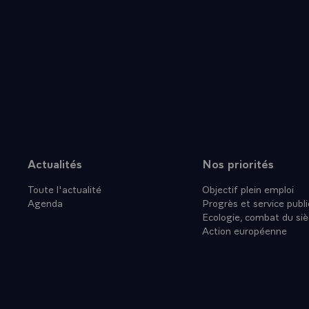
- Cela s'est 
démocratique
avez personn
- C'est cette
France a déc
mettant en oe
Varsovie, en 
efforts en co
actions de f
- En Pologne 
Actualités
Nos priorités
Plan du site
de formation
Toute l'actualité
Objectif plein emploi
précédent, je
Agenda
Progrès et service publi
vos diplomate
Ecologie, combat du siè
collectivités
Action européenne
l'expérience 
un mot : l'é
forcé. Comme
d'autre, que 