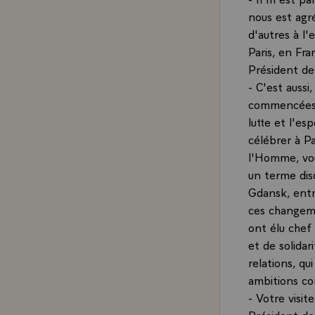
nous est agr
d'autres à l'
Paris, en Fra
Président de
- C'est aussi
commencées l
lutte et l'e
célébrer à Pa
l'Homme, vou
un terme dis
Gdansk, entr
ces changeme
ont élu chef 
et de solidar
relations, qu
ambitions c
- Votre visit
Président de