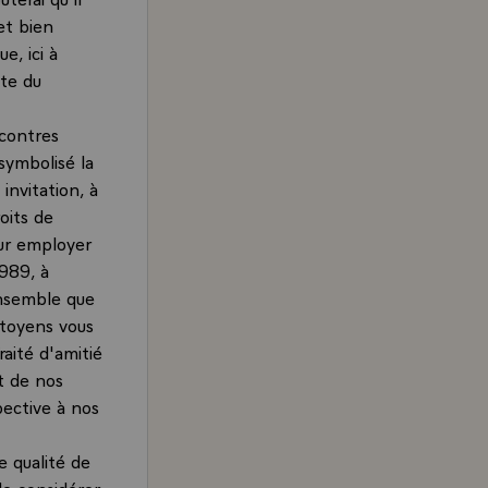
et bien
e, ici à
ite du
ncontres
ymbolisé la
nvitation, à
oits de
our employer
1989, à
ensemble que
itoyens vous
raité d'amitié
nt de nos
pective à nos
e qualité de
de considérer