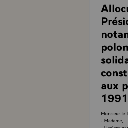
Alloc
Prési
notam
polon
solida
const
aux p
1991
Monsieur le 
- Madame,
- Il m'est pa