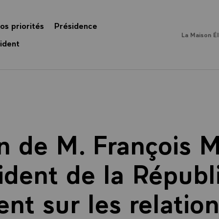
os priorités
Présidence
La Maison É
ident
n de M. François M
ident de la Républ
t sur les relation