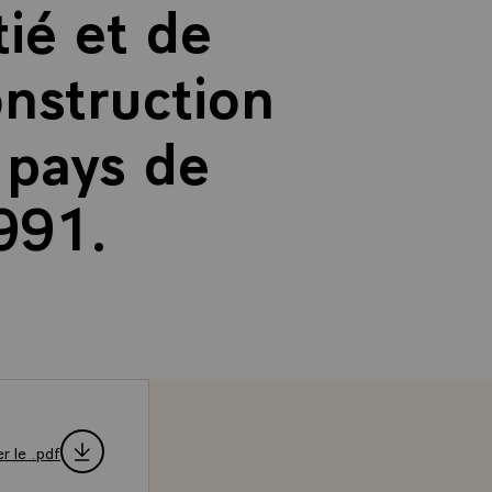
tié et de
construction
 pays de
1991.
r le .pdf