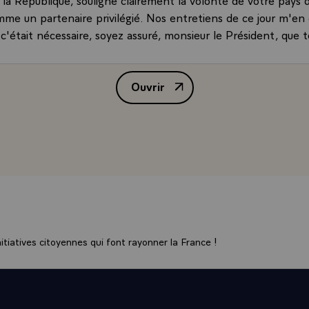
mme un partenaire privilégié. Nos entretiens de ce jour m'en
 c'était nécessaire, soyez assuré, monsieur le Président, que te
rance.
, certes, évoquer ici beaucoup de figures très chères qui ont 
Ouvrir
ses ou douloureuses de l'histoire de nos peuples, tous ces de
Allocution de M. François Mitterr
t tant de Polonais et de Français, personnages illustres ou g
ur les champs de bataille, dans les laboratoires et les universit
les mines ou les usines. Hommes généreux et courageux, patie
iers de leur travail, portés par l'idéal, subtils, audacieux convai
 ces traits communs, ressemblants, complémentaires, grâce au
 de rare, on pourrait dire d'unique et d'heureux dans la renc
iècles du caractère polonais et du caractère français.\
ement à l'Histoire la plus récente et la plus vivante. Votre p
 plus constant dans la lutte contre le système qui lui avait ét
tiatives citoyennes qui font rayonner la France !
ous des épreuves de 1956, des frémissements de 1976 et d
80 que vous avez incarné, monsieur le Président et à vos côté
ame.