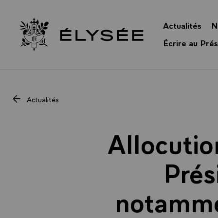
Panneau de gestion des cookies
Actualités
N
Retour à l’accueil Élysée
Écrire au Prés
Actualités
Allocutio
Prés
notammen