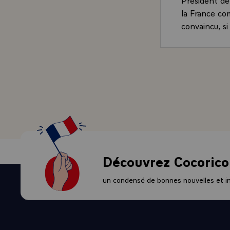
la France co
convaincu, si
choix de la F
- Je pourrais
pages lumineu
que connuren
que ce soit s
scène, dans 
inlassables, f
évoquer tous
quelque chose
travers les s
Découvrez Cocorico
Je pense égal
premier et le
un condensé de bonnes nouvelles et ini
Souvenons-n
espoir de 19
mêmes, mad