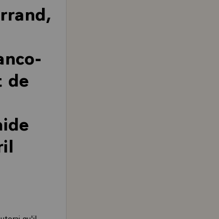
rrand,
anco-
t de
aide
il
terai qu'il