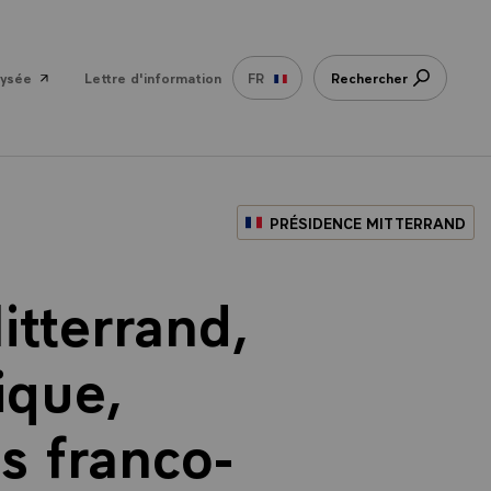
lysée
Lettre d'information
FR
Rechercher
PRÉSIDENCE MITTERRAND
itterrand,
ique,
s franco-