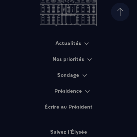
Haut d
Actualités
Plan du site
Nos priorités
Sondage
Présidence
Écrire au Président
Suivez l’Élysée