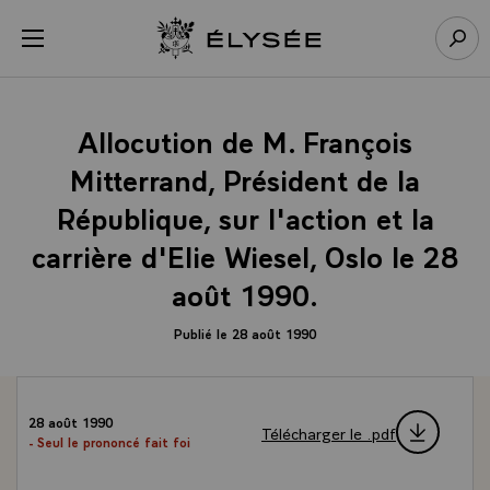
Panneau de gestion des cookies
menu
Retour à l’accueil Élysée
Rech
Allocution de M. François
Mitterrand, Président de la
République, sur l'action et la
carrière d'Elie Wiesel, Oslo le 28
août 1990.
Publié le 28 août 1990
28 août 1990
Télécharger le .pdf
- Seul le prononcé fait foi