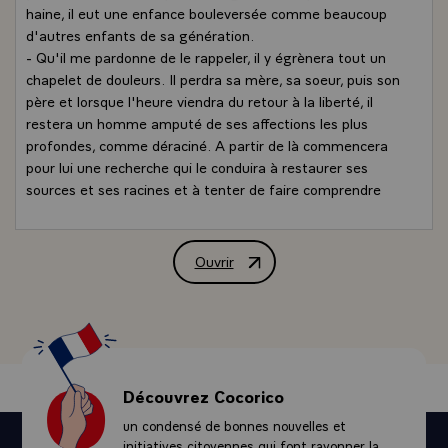
haine, il eut une enfance bouleversée comme beaucoup
d'autres enfants de sa génération.
- Qu'il me pardonne de le rappeler, il y égrènera tout un
chapelet de douleurs. Il perdra sa mère, sa soeur, puis son
père et lorsque l'heure viendra du retour à la liberté, il
restera un homme amputé de ses affections les plus
profondes, comme déraciné. A partir de là commencera
pour lui une recherche qui le conduira à restaurer ses
sources et ses racines et à tenter de faire comprendre
aux autres, que la vie trouve là son sens en même temps
qu'il montrera que le devoir de tout homme est de porter
témoignage et de transmettre la mémoire. Elie Wiesel
Ouvrir
Allocution de M. François Mitterrand, Pr
plus qu'aucun autre aujourd'hui, se sera illustré dans
cette recherche et dans ce combat.
- Ensuite ce sera la France, les Etats-Unis d'Amérique.
Journaliste d'abord, écrivain, professeur, il gardera
finalement ces trois qualités, il les cumulera. Et
s'exprimant en langue française, il recevra toutes les
Découvrez Cocorico
distinctions que ses confrères écrivains voudront lui
un condensé de bonnes nouvelles et
décerner, non sans avoir marqué son passage aux Etats-
initiatives citoyennes qui font rayonner la