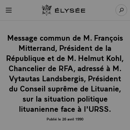
Panneau de gestion des cookies
menu
Retour à l’accueil Élysée
Rech
Message commun de M. François
Mitterrand, Président de la
République et de M. Helmut Kohl,
Chancelier de RFA, adressé à M.
Vytautas Landsbergis, Président
du Conseil suprême de Lituanie,
sur la situation politique
lituanienne face à l'URSS.
Publié le 26 avril 1990