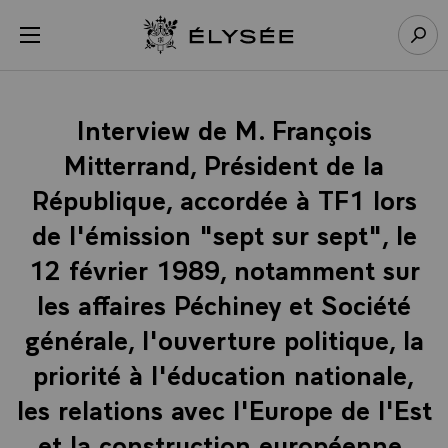
Panneau de gestion des cookies
menu
Retour à l’accueil Élysée
Rech
Interview de M. François
Mitterrand, Président de la
République, accordée à TF1 lors
de l'émission "sept sur sept", le
12 février 1989, notamment sur
les affaires Péchiney et Société
générale, l'ouverture politique, la
priorité à l'éducation nationale,
les relations avec l'Europe de l'Est
et la construction européenne.