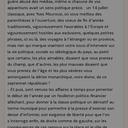
guère abusé des médias, même si chacune de vos
apparitions avait un sens politique précis : un 14 juillet
classique, avec Yves Mourousi, où vous mettiez des
parenthèses à l'ouverture, des voeux de fin d'année
traditionnels, vigoureusement favorables à l'Europe et
vigoureusement hostiles aux exclusions, quelques petites
phrases, ici ou là, des voyages à l'étranger ou en province,
mais rien qui marque vraiment votre souci d'intervenir sur
la vie politique, sociale ou idéologique du pays, au point
que certains, les plus aimables, disaient que vous preniez
du champ, que d'autres, les plus mauvais disaient que
vous preniez de l'âge et les plus sévères vous
annonçaient la dérive monarchique, voire divine, de ce
septennat républicain !
- Et puis, sont venues les affaires à temps pour pimenter
le début de l'année par un feuilleton politico-financier
alléchant, pour donner à la classe politique un dérivatif au
terme municipal pour permettre à la presse d'exercer son
devoir d'informer, son exigence de liberté pour que l'on
s'interroge enfin, de droite comme de gauche, sur les
conséquences de ces remous sur la place et le rôle de