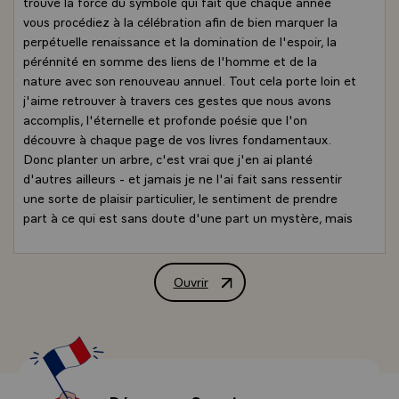
trouve la force du symbole qui fait que chaque année
vous procédiez à la célébration afin de bien marquer la
perpétuelle renaissance et la domination de l'espoir, la
pérénnité en somme des liens de l'homme et de la
nature avec son renouveau annuel. Tout cela porte loin et
j'aime retrouver à travers ces gestes que nous avons
accomplis, l'éternelle et profonde poésie que l'on
découvre à chaque page de vos livres fondamentaux.
Donc planter un arbre, c'est vrai que j'en ai planté
d'autres ailleurs - et jamais je ne l'ai fait sans ressentir
une sorte de plaisir particulier, le sentiment de prendre
part à ce qui est sans doute d'une part un mystère, mais
aussi le témoignage d'une attention, celle des hommes
qui ont d'abord le grand besoin d'assurer leur pérénnité,
soit pour eux, soit pour leurs enfants et de préserver les
Ouvrir
Allocution de M. François Mitterrand, P
quelques valeurs essentielles autour desquelles ils se
regroupent. Et telle est bien votre raison d'être,
mesdames et messieurs, que de sauvegarder vos valeurs
essentielles sans oublier la nécessité de disposer de ces
éléments matériels. Et sont-ils si matériels que cela ? Ne
sont-ils pas aussi spirituels ces éléments, dont le premier