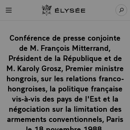
Panneau de gestion des cookies
menu
Retour à l’accueil Élysée
Rech
Conférence de presse conjointe
de M. François Mitterrand,
Président de la République et de
M. Karoly Grosz, Premier ministre
hongrois, sur les relations franco-
hongroises, la politique française
vis-à-vis des pays de l'Est et la
négociation sur la limitation des
armements conventionnels, Paris
le 18 novembre 1988.