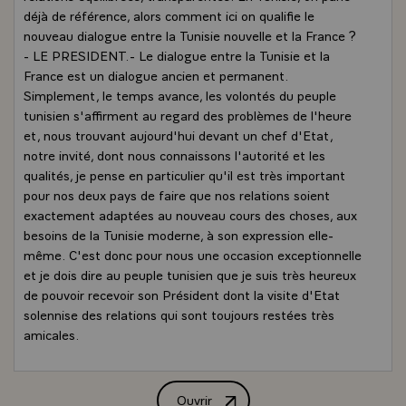
déjà de référence, alors comment ici on qualifie le
nouveau dialogue entre la Tunisie nouvelle et la France ?
- LE PRESIDENT.- Le dialogue entre la Tunisie et la
France est un dialogue ancien et permanent.
Simplement, le temps avance, les volontés du peuple
tunisien s'affirment au regard des problèmes de l'heure
et, nous trouvant aujourd'hui devant un chef d'Etat,
notre invité, dont nous connaissons l'autorité et les
qualités, je pense en particulier qu'il est très important
pour nos deux pays de faire que nos relations soient
exactement adaptées au nouveau cours des choses, aux
besoins de la Tunisie moderne, à son expression elle-
même. C'est donc pour nous une occasion exceptionnelle
et je dois dire au peuple tunisien que je suis très heureux
de pouvoir recevoir son Président dont la visite d'Etat
solennise des relations qui sont toujours restées très
amicales.
- QUESTION.- Nous ambitionnons, monsieur le
Président, de voir la coopération bilatérale dépasser le
cadre classique et nous comptons sur la France.
Ouvrir