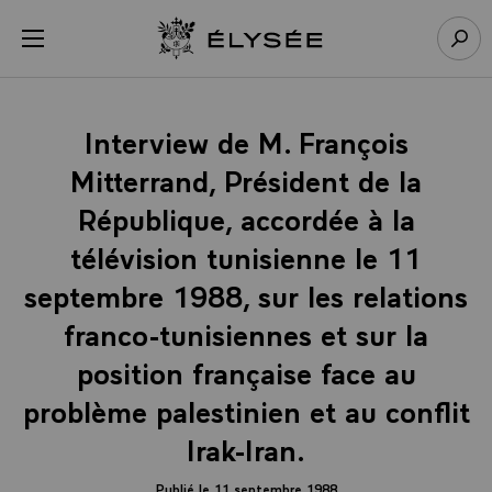
Panneau de gestion des cookies
menu
Retour à l’accueil Élysée
Rech
Interview de M. François
Mitterrand, Président de la
République, accordée à la
télévision tunisienne le 11
septembre 1988, sur les relations
franco-tunisiennes et sur la
position française face au
problème palestinien et au conflit
Irak-Iran.
Publié le 11 septembre 1988