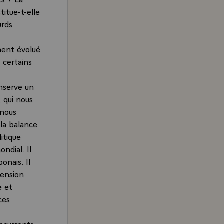
titue-t-elle
urds
ment évolué
 certains
nserve un
 qui nous
 nous
 la balance
itique
ndial. Il
onais. Il
mension
e et
ces
ncurrents,