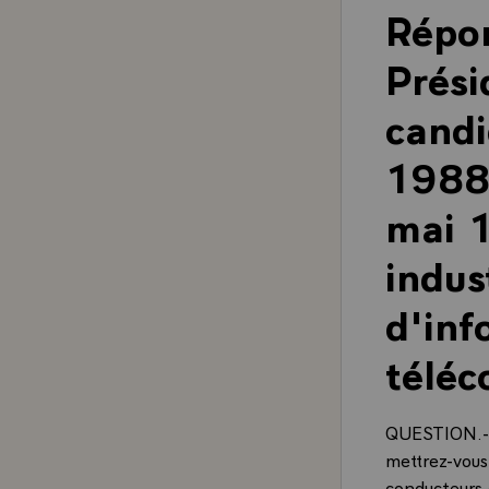
Répon
Prési
candi
1988
mai 1
indus
d'inf
téléc
QUESTION.- D
mettrez-vous 
conducteurs 