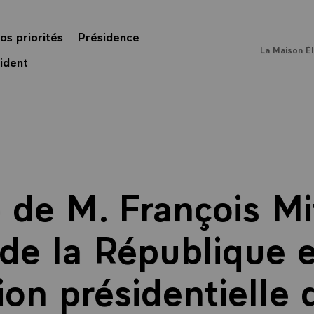
os priorités
Présidence
La Maison É
ident
de M. François Mi
de la République 
tion présidentielle