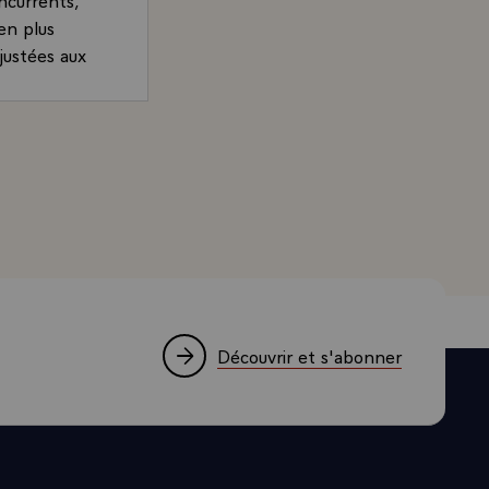
en plus
justées aux
antage. Les
st parfois
s
d, Président de la République et candidat à l'élection pr
te évolution.
ndant qu'il
e ses
ogrammes des
ccupation
merciale.
large
Découvrir et s'abonner
tion sur
ngers,
e leur
e coût et à