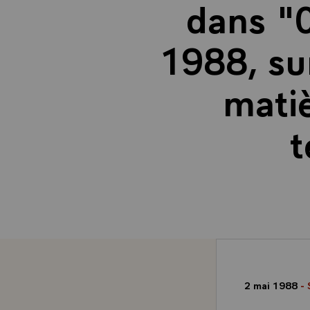
dans "
1988, sur
matiè
t
2 mai 1988
- 