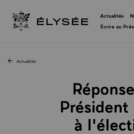
Panneau de gestion des cookies
Actualités
N
Retour à l’accueil Élysée
Écrire au Prés
Actualités
Réponse 
Président 
à l'élec