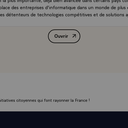
place des entreprises d'informatique dans un monde de plus 
es détenteurs de technologies compétitives et de solutions a
ofessions et de métiers toujours plus diversifiés prenant l'av
mmunication jouent un rôle majeur £ l'intégration verticale e
Ouvrir
se mais, surtout, la souplesse d'adaptation oblige les grande
Réponse de M. François Mitterran
, IBM y compris, à évoluer sans pouvoir toujours maîtriser cet
survivre, l'industrie informatique française doit s'interroger pe
emps et méditer les exemples de réussite, et aussi d'échec, d
£ en particulier, elle doit devenir moins dépendante des pr
nistrations et assumer davantage les risques du marché £
ploi, et d'abord l'emploi industriel, reste pour nous une préo
étroitement associée à celle de l'équilibre de la balance com
'emploi suppose simultanément que les entreprises aient un 
produits et gèrent très activement leur nécessaire spécialisa
tiatives citoyennes qui font rayonner la France !
neaux, qu'elles passent des accords avec des partenaires étra
contrôle des réseaux de distribution. L'emploi dépend aussi d
ngulariser leur offre face à la banalisation des produits à faibl