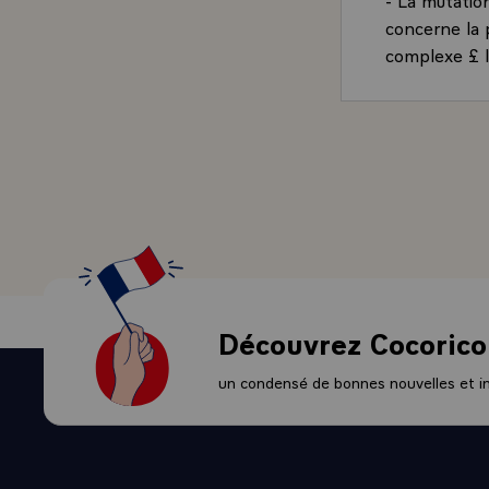
concerne la 
complexe £ l
besoins de pr
réseaux de co
remise en cau
organisations
Si elle veut 
est encore t
concurrents 
grandes admi
- enfin, l'em
permanente, 
Découvrez Cocorico
Développer l
catalogue de 
un condensé de bonnes nouvelles et ini
certains cré
prennent le 
capacité à si