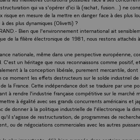
structuration qui va s'opérer d'ici là (rachat, fusion...) ne cons
ux risque en mesure de la mettre en danger face à des plus lo
 à des plus dynamiques (Olivetti) ?
AND.- Bien que l'environnement international ait sensible
ue de la filière électronique de 1981, nous restons attachés à
dance nationale, même dans une perspective européenne, co
. C'est un héritage que nous reconnaissons comme positif, et
alement à la conception libérale, purement mercantile, dont
 ce moment les effets destructeurs sur le solde industriel de
de la France. Cette indépendance doit se traduire par une pol
sant à rendre l'industrie française compétitive sur le marché mo
mettre à égalité avec ses grands concurrents américains et jap
 de donner à la politique industrielle de l'électronique la di
qu'il s'agisse de restructuration, de programmes de recherch
t, ou de négociations commerciales avec les autres puissan
n la plus importante, déjà bien avancée dans certains pays co