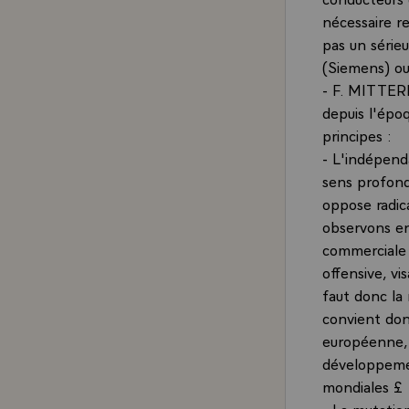
nécessaire re
pas un série
(Siemens) ou
- F. MITTERR
depuis l'époq
principes :
- L'indépen
sens profond
oppose radic
observons en
commerciale 
offensive, vi
faut donc la 
convient donc
européenne, 
développemen
mondiales £
- La mutatio