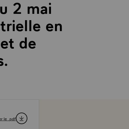
u 2 mai
trielle en
 et de
s.
r le .pdf