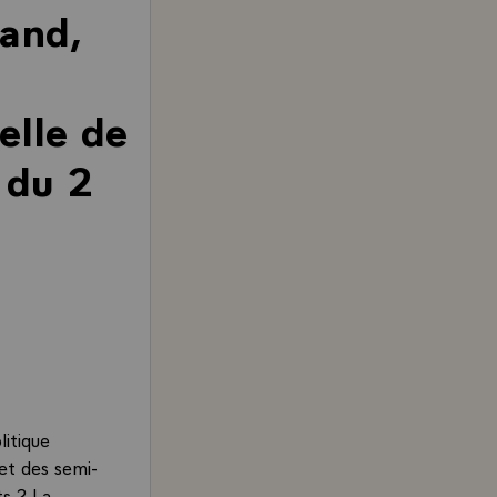
and,
elle de
 du 2
itique
 et des semi-
ts ? La