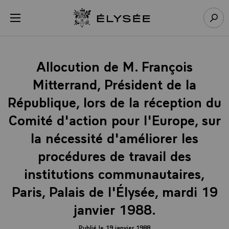
Panneau de gestion des cookies
menu
Retour à l’accueil Élysée
Rech
Allocution de M. François
Mitterrand, Président de la
République, lors de la réception du
Comité d'action pour l'Europe, sur
la nécessité d'améliorer les
procédures de travail des
institutions communautaires,
Paris, Palais de l'Élysée, mardi 19
janvier 1988.
Publié le 19 janvier 1988