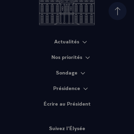
Haut d
Actualités
Plan du site
Nos priorités
Sondage
Présidence
Écrire au Président
Suivez l’Élysée