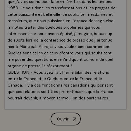
que j'avais connu pour la première fois dans les années
1950. Je vois donc les transformations et les progrès de
cette puissante et belle ville. Je souhaite, mesdames et
messieurs, que nous puissions en l'espace de vingt-cinq
minutes traiter des quelques problèmes qui vous
intéressent car nous avons épuisé, j'imagine, beaucoup
de sujets lors de la conférence de presse que j'ai tenue
hier à Montréal. Alors, si vous voulez bien commencer.
Quelles sont celles et ceux d'entre vous qui souhaitent
me poser des questions en m'indiquant au nom de quel
organe de presse ils s'expriment.\
QUESTION.- Vous avez fait hier le bilan des relations
entre la France et le Québec, entre la France et le
Canada. Il y a des fonctionnaires canadiens qui pensent
que ces relations sont très prometteuses, que la France
pourrait devenir, à moyen terme, l'un des partenaires
commercial le plus important du Canada en Europe, sinon
le plus important. Est-ce que vous partagez cet
optimisme ?
Ouvrir
Conférence de presse de M. François M
- LE PRESIDENT.- Je crois qu'on part d'un niveau assez
bas, et qu'il est facile d'espérer atteindre des niveaux