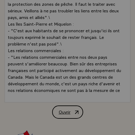
la protection des zones de pêche. Il faut le traiter avec
sérieux. Veillons à ne pas troubler les liens entre les deux
pays, amis et alliés".\
Les îles Saint-Pierre et Miquelon :
- "C'est aux habitants de se prononcer et jusqu'ici ils ont
toujours exprimé le souhait de rester français. Le
problème n'est pas posé".\
Les relations commerciales :
- "Les relations commerciales entre nos deux pays
peuvent s'améliorer beaucoup. Bien sûr des entreprises
françaises ont participé activement au développement du
Canada. Mais le Canada est un des grands centres de
développement du monde, c'est un pays riche d'avenir et
nos relations économiques ne sont pas à la mesure de ce
qui peut être fait. Les dirigeants des deux pays, en tout
cas, souhaitent que dans ce domaine, la collaboration et
les échanges s'intensifient".
Ouvrir
Extraits de l'interview accordée par M
- "Le Canada et les USA sont libres de conclure les
accords qu'ils veulent. D'un autre côté, ces accords
doivent être soumis à l'appréciation du GATT afin qu'il