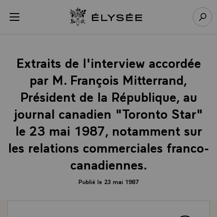
Panneau de gestion des cookies
menu
Retour à l’accueil Élysée
Rech
Extraits de l'interview accordée
par M. François Mitterrand,
Président de la République, au
journal canadien "Toronto Star"
le 23 mai 1987, notamment sur
les relations commerciales franco-
canadiennes.
Publié le 23 mai 1987