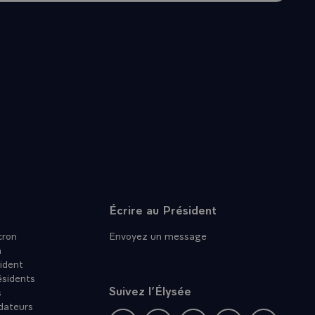
Écrire au Président
ron
Envoyez un message
n
ident
ésidents
Suivez l’Élysée
s
dateurs