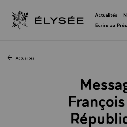
Panneau de gestion des cookies
Actualités
N
Retour à l’accueil Élysée
Écrire au Prés
Actualités
Messag
François
Républiq