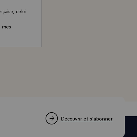
çaise, celui
t mes
ançois Mitterrand, Président de la République, adressé à
Découvrir et s'abonner