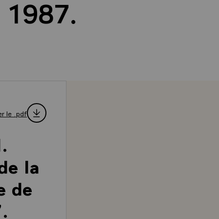
i 1987.
r le .pdf
.
de la
e de
.