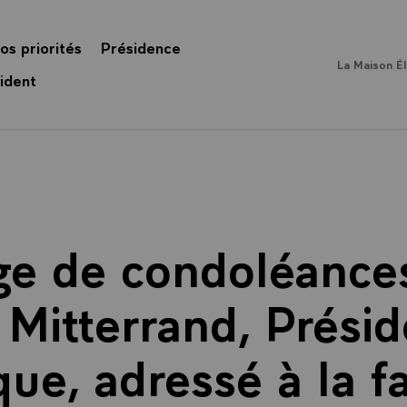
os priorités
Présidence
La Maison É
ident
e de condoléance
 Mitterrand, Présid
ue, adressé à la f