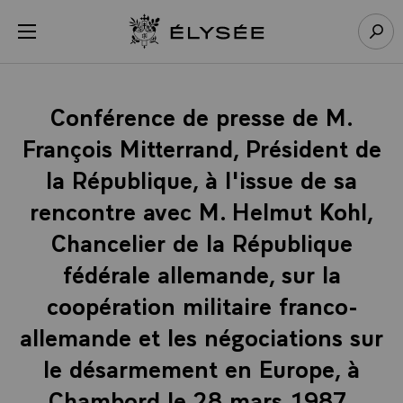
Panneau de gestion des cookies
menu
Retour à l’accueil Élysée
Rech
Conférence de presse de M.
François Mitterrand, Président de
la République, à l'issue de sa
rencontre avec M. Helmut Kohl,
Chancelier de la République
fédérale allemande, sur la
coopération militaire franco-
allemande et les négociations sur
le désarmement en Europe, à
Chambord le 28 mars 1987.