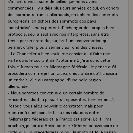
s'inscrit dans la suite de celles que nous avons
commencées il y a déjà plusieurs années et qui, en dehors
des sommets franco-allemands, en dehors des sommets
europréens, en dehors des sommets des pays
industrialisés, nous permet d'échanger des propos hors
protocole, seul à seul avec nos interprètes, sans être
tenus par un ordre du jour, bref une conversation qui
permet d'aller plus aisément au fond des choses.
- Le Chancelier a bien voulu me convier à lui faire une
visite dans le courant de l'automne £ j'irai donc cette
fois-ci à mon tour en Allemagne fédérale. Je pense qu'il
procèdera comme je l'ai fait ici, c'est-à-dire qu'il choisira
un endroit, ville ou campagne, d'une belle région
allemande.
- Nous sommes convenus d'un certain nombre de
rencontres, dont la plupart s'imposent naturellement à
l'esprit, vous allez pouvoir le constater, mais pour
montrer à quel point le tissu des relations entre
l'Allemagne fédérale et la France est serré. Le 11 mai
prochain, je serai à Berlin pour le 750ème anniversaire de
cette ville. Je précèderai la reine Elisabeth et M. Reagan,