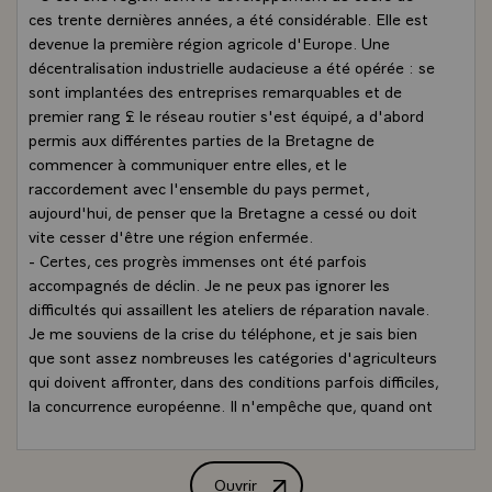
ces trente dernières années, a été considérable. Elle est
devenue la première région agricole d'Europe. Une
décentralisation industrielle audacieuse a été opérée : se
sont implantées des entreprises remarquables et de
premier rang £ le réseau routier s'est équipé, a d'abord
permis aux différentes parties de la Bretagne de
commencer à communiquer entre elles, et le
raccordement avec l'ensemble du pays permet,
aujourd'hui, de penser que la Bretagne a cessé ou doit
vite cesser d'être une région enfermée.
- Certes, ces progrès immenses ont été parfois
accompagnés de déclin. Je ne peux pas ignorer les
difficultés qui assaillent les ateliers de réparation navale.
Je me souviens de la crise du téléphone, et je sais bien
que sont assez nombreuses les catégories d'agriculteurs
qui doivent affronter, dans des conditions parfois difficiles,
la concurrence européenne. Il n'empêche que, quand ont
fait le bilan, on constate que la Bretagne est un pays en
expansion et que cela n'est pas par hasard. C'est dû à
plusieurs causes qu'il faut comprendre et dont il faudra
Ouvrir