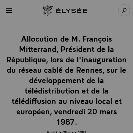
Panneau de gestion des cookies
menu
Retour à l’accueil Élysée
Rech
Allocution de M. François
Mitterrand, Président de la
République, lors de l'inauguration
du réseau cablé de Rennes, sur le
développement de la
télédistribution et de la
télédiffusion au niveau local et
européen, vendredi 20 mars
1987.
Publié le 20 mars 1987