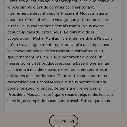
Certaines questions vous préoccupent-elles ? Je crois que
le plus simple c'est de commencer maintenant.
- Je remercie devant vous le Président Moussa Traoré,
pour l'extrême intérêt du voyage que je termine ce soir
au Mali, plus exactement demain matin. Nous avons
beaucoup débattu entre nous. Le ministre de la
coopération `Michel Aurillac` vient de me dire à l'instant
qu'un travail également important a été accompli dans
les conversations avec les membres compétents du
gouvernement malien. J'ai le sentiment que ces 36
heures auront été productives, sur la base d'une amitié
solide entre nos deux pays, de relations personnelles et
politiques qui sont bonnes. Pour tout ce qui peut nous
rassembler, nous constatons que nous sommes sur la
bonne longueur d'ondes. Je tiens à en remercier le
Président Moussa Traoré qui, depuis quelques dix huit ans
bientôt, accomplit beaucoup de travail. Est-ce que vous
souhaitez, sur ce problème ou sur d'autres, mesdames et
messieurs, que nous dirigions nos analyses sur ce terrain
ou sur quelques autres ? A vous de le dire. Qui demande
Ouvrir
Conférence de presse de M. François Mi
la parole ? Est-ce que vous souhaitez dire quelque chose,