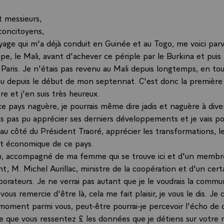
 messieurs,
concitoyens,
yage qui m'a déjà conduit en Guinée et au Togo, me voici parv
pe, le Mali, avant d'achever ce périple par le Burkina et puis
Paris. Je n'étais pas revenu au Mali depuis longtemps, en tou
nu depuis le début de mon septennat. C'est donc la première 
e et j'en suis très heureux.
ce pays naguère, je pourrais même dire jadis et naguère à dive
ais pas pu apprécier ses derniers développements et je vais p
au côté du Président Traoré, apprécier les transformations, l
t économique de ce pays.
nu, accompagné de ma femme qui se trouve ici et d'un membr
, M. Michel Aurillac, ministre de la coopération et d'un cer
borateurs. Je ne verrai pas autant que je le voudrais la comm
vous remercie d'être là, cela me fait plaisir, je vous le dis. Je c
oment parmi vous, peut-être pourrai-je percevoir l'écho de 
e que vous ressentez £ les données que je détiens sur votre