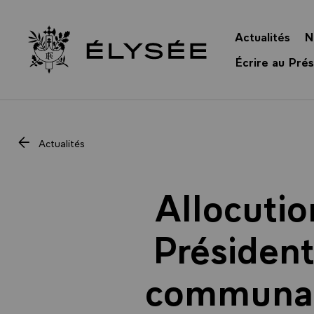
Panneau de gestion des cookies
Actualités
N
Retour à l’accueil Élysée
Écrire au Prés
Actualités
Allocutio
Président
communaut