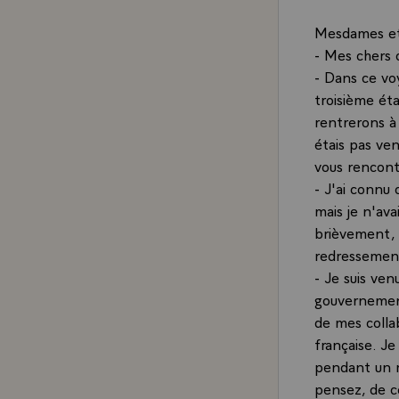
Mesdames et
- Mes chers 
- Dans ce vo
troisième éta
rentrerons à 
étais pas ve
vous rencontr
- J'ai connu 
mais je n'av
brièvement, 
redressemen
- Je suis ve
gouvernement
de mes colla
française. Je 
pendant un m
pensez, de c