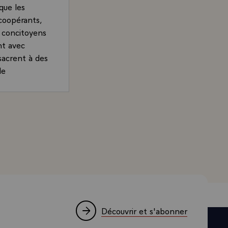
que les
 coopérants,
s concitoyens
nt avec
nsacrent à des
de
t qui ne
tte
rrand, Président de la République, devant la communauté
l fait bon de
mblent assez
ci ou là,
cation des
utre bout du
is c'est à
Découvrir et s'abonner
iculier aux