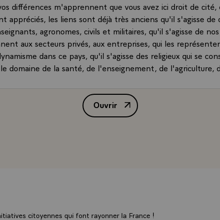
vos différences m'apprennent que vous avez ici droit de cité, 
nt appréciés, les liens sont déjà très anciens qu'il s'agisse de
eignants, agronomes, civils et militaires, qu'il s'agisse de no
nnent aux secteurs privés, aux entreprises, qui les représente
dynamisme dans ce pays, qu'il s'agisse des religieux qui se co
le domaine de la santé, de l'enseignement, de l'agriculture, 
 jusque dans les villages très éloignés, j'en oublie certainemen
aucune de ces catégories. Vous représentez ensemble cette
Ouvrir
un petit peu de la France dans le monde, au Mali et dans ce
Allocution de M. François Mitte
 M. l'Ambassadeur et de Mme, donc dans ce coin de France i
r.\
tions vous posez-vous ? J'imagine que ces questions-là resse
 je rencontre au cours de mes déplacements avec des nuances i
apitale de tel pays se trouve bien équipée sur le -plan de l'édu
'instruction, c'est le cas de Lomé d'où j'arrive, d'autres à l'a
rouvent démunis. J'ai pris connaissance du dossier du Mali ma
ut de me dire ce qu'il en est.
un certain nombre d'entre vous s'inquiètent. Je pense en part
tiatives citoyennes qui font rayonner la France !