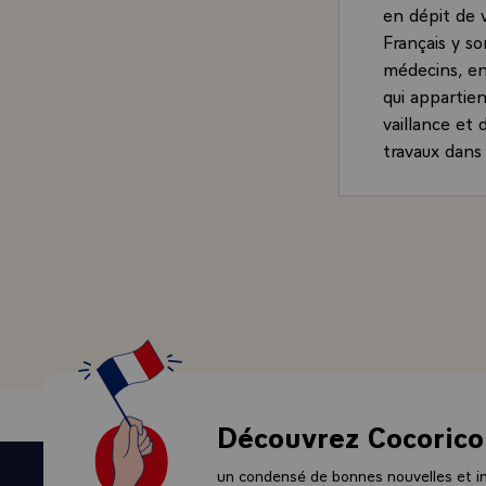
en dépit de 
Français y so
médecins, ens
qui appartie
vaillance et 
travaux dans 
l'hydraulique
répondent à 
communauté, 
Résidence de
vous retrouve
Quelles ques
à celles que
telle ville c
enfants, de l
monde s'en t
Découvrez Cocorico
vous après to
- Je sais qu'
un condensé de bonnes nouvelles et ini