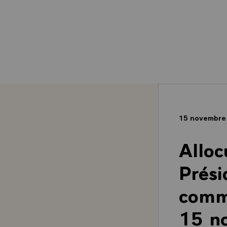
15 novembre
Alloc
Prési
commu
15 n