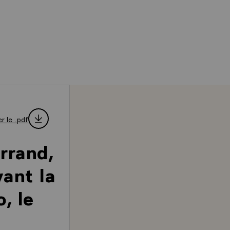
r le .pdf
rrand,
vant la
, le