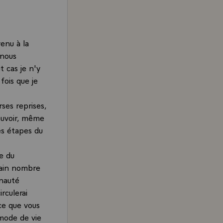
enu à la
 nous
t cas je n'y
fois que je
rses reprises,
ouvoir, même
es étapes du
e du
tain nombre
unauté
irculerai
ce que vous
 mode de vie