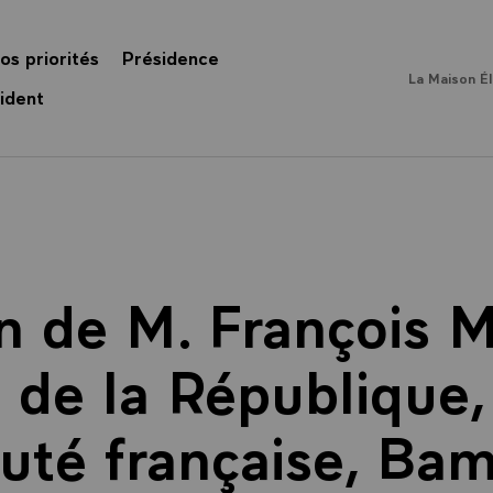
os priorités
Présidence
La Maison É
ident
n de M. François M
 de la République,
é française, Bam