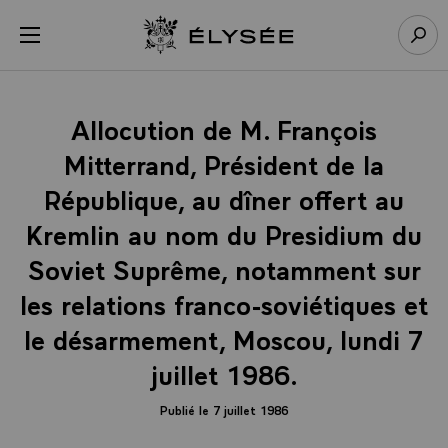
Panneau de gestion des cookies
menu
Retour à l’accueil Élysée
Rech
Allocution de M. François
Mitterrand, Président de la
République, au dîner offert au
Kremlin au nom du Presidium du
Soviet Suprême, notamment sur
les relations franco-soviétiques et
le désarmement, Moscou, lundi 7
juillet 1986.
Publié le 7 juillet 1986