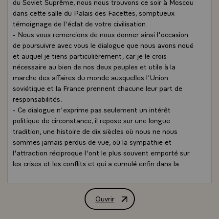
du Soviet Suprême, nous nous trouvons ce soir à Moscou
dans cette salle du Palais des Facettes, somptueux
témoignage de l'éclat de votre civilisation.
- Nous vous remercions de nous donner ainsi l'occasion
de poursuivre avec vous le dialogue que nous avons noué
et auquel je tiens particulièrement, car je le crois
nécessaire au bien de nos deux peuples et utile à la
marche des affaires du monde auxquelles l'Union
soviétique et la France prennent chacune leur part de
responsabilités.
- Ce dialogue n'exprime pas seulement un intérêt
politique de circonstance, il repose sur une longue
tradition, une histoire de dix siècles où nous ne nous
sommes jamais perdus de vue, où la sympathie et
l'attraction réciproque l'ont le plus souvent emporté sur
les crises et les conflits et qui a cumulé enfin dans la
fraternité d'armes au moment où notre indépendance
était en jeu.
- Nos efforts sont complémentaires. A l'automne se
Ouvrir
Allocution de M. François Mitterrand, 
tiendra à Paris, une exposition sur la France et la Russie
au Siècle des Lumières que les Moscovites verront à leur