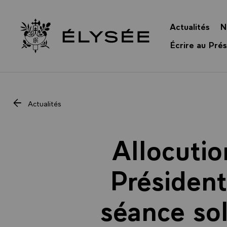
Panneau de gestion des cookies
Actualités
N
Retour à l’accueil Élysée
Écrire au Prés
Actualités
Allocutio
Président
séance sol