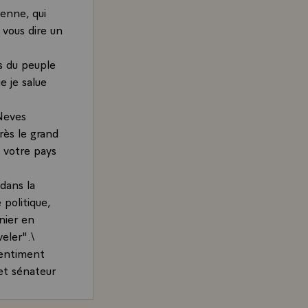
ienne, qui
s vous dire un
s du peuple
e je salue
Neves
rès le grand
e votre pays
 dans la
politique,
nier en
veler".\
sentiment
et sénateur
itique
 République