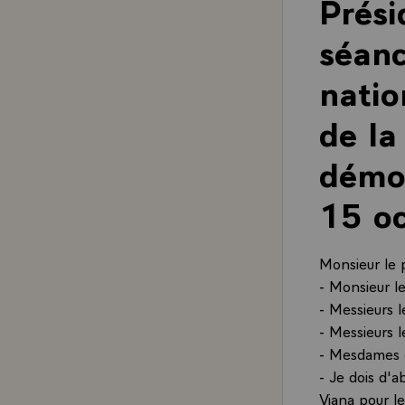
Prési
séanc
natio
de la
démoc
15 o
Monsieur le 
- Monsieur l
- Messieurs 
- Messieurs l
- Mesdames e
- Je dois d'
Viana pour le