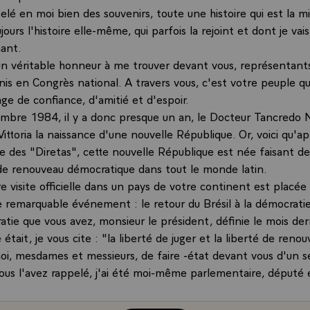
pelé en moi bien des souvenirs, toute une histoire qui est la m
jours l'histoire elle-même, qui parfois la rejoint et dont je vai
ant.
un véritable honneur à me trouver devant vous, représentant
unis en Congrès national. A travers vous, c'est votre peuple qu
ge de confiance, d'amitié et d'espoir.
mbre 1984, il y a donc presque un an, le Docteur Tancredo 
ittoria la naissance d'une nouvelle République. Or, voici qu'ap
re des "Diretas", cette nouvelle République est née faisant d
e renouveau démocratique dans tout le monde latin.
 visite officielle dans un pays de votre continent est placée
e remarquable événement : le retour du Brésil à la démocratie 
atie que vous avez, monsieur le président, définie le mois der
 était, je vous cite : "la liberté de juger et la liberté de renou
i, mesdames et messieurs, de faire -état devant vous d'un 
ous l'avez rappelé, j'ai été moi-même parlementaire, député 
te cinq ans ce qui veut dire que depuis le début de ma vie pol
 où j'ai été appelé à exercer les fonctions de Président de la