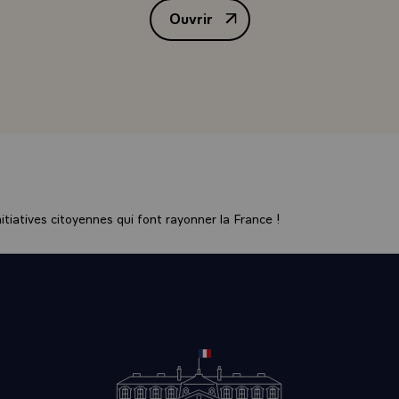
Ouvrir
i vécu votre vie. Oh, sans doute les choses sont-elles différente
Allocution de M. François Mitterr
sages, les traditions mais l'essentiel est là, le service de la d
ésentant du peuple et j'éprouve un plaisir particulier par le fa
vous, comme il m'arrive ici et là de répondre à l'invitation d
 où je me rends, il en est un où je ne puis aller c'est le mien
itutionnelles et historiques, je suis en effet privé de pouvoir a
Parlement français. Alors votre invitation est venue comble
t le mien. Non pas que je veuille en quoi que cela soit excéde
ein de la République française mais il y a un certain air du Pa
 une façon de s'exprimer, un souci de l'intérêt public auquel j
tiatives citoyennes qui font rayonner la France !
ent sensible.
i bien dit je crois le 13 septembre le président Ulysses Guim
s sénateurs du Brésil ont été la voix de ceux à qui on avait ôt
nt bien des années le Parlement a été le refuge des valeurs l
a nation. Et il peut légitimement prétendre à sa reconnaissanc
ois, monsieur le président, qu'à reprendre vos propres paroles
nal a été l'artisan du changement et l'interprète fidèle de l