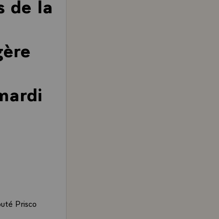
s de la
gère
 mardi
puté Prisco