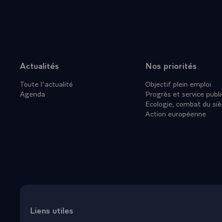
brésilienne".
Je le dis dev
par mes comp
monde entier
suffrage popu
Actualités
Nos priorités
Plan du site
des capitales
Toute l'actualité
Objectif plein emploi
vote aux anal
Agenda
Progrès et service publi
quelques bon
Ecologie, combat du siè
que cette o
Action européenne
de l'action m
institutions 
le souvenir 
fécondes. Je
naguère lors
traçer les st
Vous êtes en
au-delà des d
Liens utiles
être un peu l