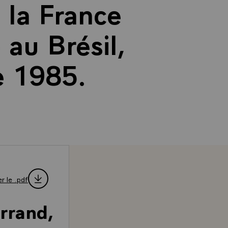
e la France
 au Brésil,
e 1985.
r le .pdf
rrand,