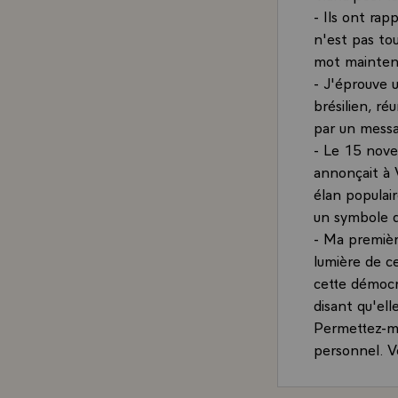
- Ils ont rap
n'est pas tou
mot mainten
- J'éprouve 
brésilien, ré
par un messa
- Le 15 nove
annonçait à V
élan populai
un symbole d
- Ma première
lumière de c
cette démocr
disant qu'elle
Permettez-mo
personnel. V
pendant tren
jusqu'au jour