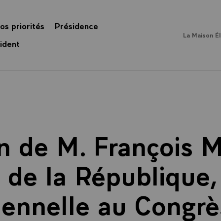
os priorités
Présidence
La Maison É
ident
n de M. François M
 de la République, 
ennelle au Congrè