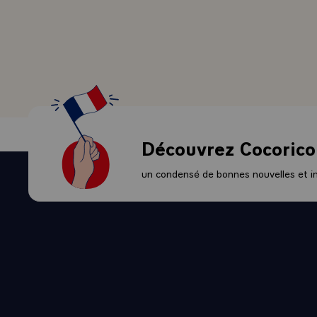
française j'a
moeurs, les u
tant que repr
viens devant 
dans les pays
raisons const
réunions du 
regret qui es
Découvrez Cocorico
pouvoirs au s
façon d'être,
un condensé de bonnes nouvelles et ini
particulièrem
- Comme l'a s
députés et le
parole..."
- Oui, penda
élevées de l
encore une f
Congrès natio