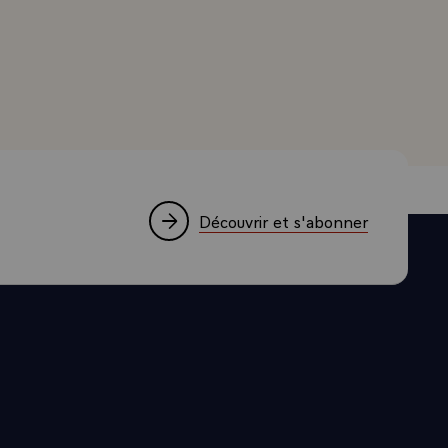
s, les
and, Président de la République, lors de la séance solenne
émocratie en
it que si je
es Parlements
 pour des
ssister aux
r comme un
r mes
rlement, une
Découvrir et s'abonner
e reste
araes : "les
é la
es plus
e. Je n'ai
 : "le
a société