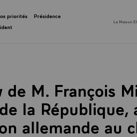
os priorités
Présidence
La Maison É
ident
w de M. François Mi
de la République,
sion allemande au 