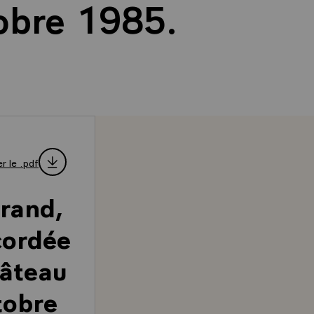
tobre 1985.
r le .pdf
rrand,
cordée
hâteau
tobre