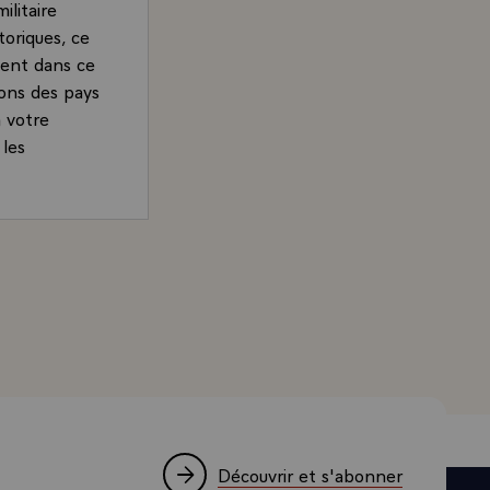
litaire
toriques, ce
ement dans ce
ions des pays
à votre
 les
and, Président de la République, accordée à la télévisio
Découvrir et s'abonner