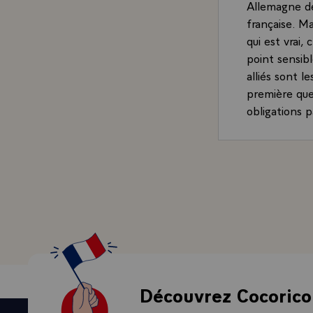
Allemagne de
française. Ma
qui est vrai,
point sensibl
alliés sont l
première ques
obligations 
Découvrez Cocorico