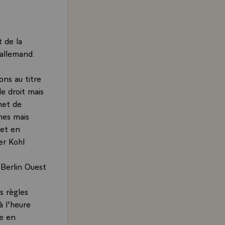
 de la
 allemand.
ns au titre
e droit mais
met de
mes mais
 et en
er Kohl
 Berlin Ouest
s règles
à l'heure
re en