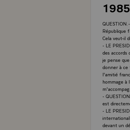
1985
QUESTION.- M
République f
Cela veut-il 
- LE PRESIDE
des accords 
je pense que
donner à ce 
l'amitié fra
hommage à l'
m'accompag
- QUESTION.-
est directeme
- LE PRESIDEN
international
devant un déf