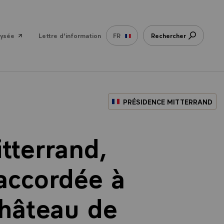
lysée
Lettre d'information
FR
Rechercher
PRÉSIDENCE MITTERRAND
tterrand,
 accordée à
château de