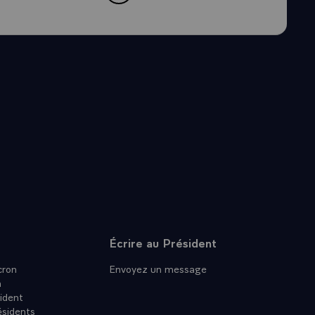
Écrire au Président
ron
Envoyez un message
n
ident
ésidents