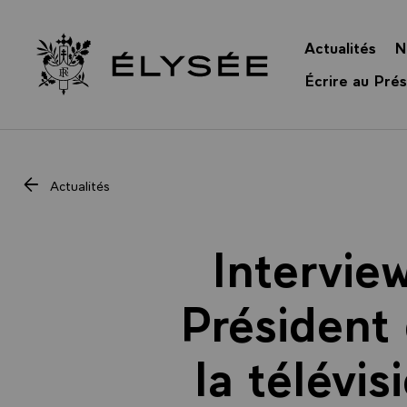
Panneau de gestion des cookies
Actualités
N
Retour à l’accueil Élysée
Écrire au Prés
Actualités
Intervie
Président 
la télévi