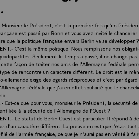
.
onsieur le Président, c'est la première fois qu'un Président
rançaise est passé par Bonn et vous avez invité le chancelier
dire que la politique française envers Berlin va se développer ?
NT.- C'est la même politique. Nous remplissons nos obligatio
quadripartites. Seulement le temps a passé, il ne change pas l
 cette façon de traiter nos amis de l'Allemagne fédérale per
type de rencontre un caractère différent. Le droit est le mê
nco-allemande exige des égards réciproques et c'est par égard
Allemagne fédérale que j'ai en effet souhaité que le chanceli
ne.
 Est-ce que pour vous, monsieur le Président, la sécurité de
nt liée à la sécurité de l'Allemagne de l'Ouest ?
T.- Le statut de Berlin Ouest est particulier. Il répond à de
es d'un caractère différent. La preuve en est que j'étais tout 
ilé de l'armée française, ce que je n'aurai pas en vérité à fai