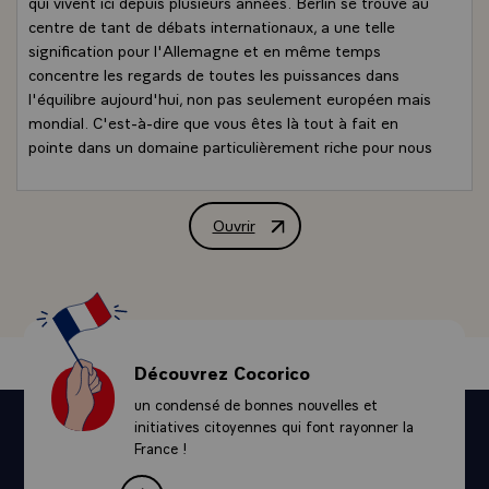
qui vivent ici depuis plusieurs années. Berlin se trouve au
centre de tant de débats internationaux, a une telle
signification pour l'Allemagne et en même temps
concentre les regards de toutes les puissances dans
l'équilibre aujourd'hui, non pas seulement européen mais
mondial. C'est-à-dire que vous êtes là tout à fait en
pointe dans un domaine particulièrement riche pour nous
d'histoire, de souvenir, au coeur d'un grand pays qui a
marqué les siècles, et spécialement les siècles
contemporains, de sa facture et de son caractère.
Ouvrir
Allocution de M. François Mitterrand, P
- Je vous salue donc et je vous remercie de votre
présence. Certes je n'aurai pas fait un très long voyage,
je ne me serai pas absenté très longtemps de France,
venir ici pour vous saluer est utile et instructif, je le crois
pour le chef de l'Etat. J'espère que vous y trouverez une
occasion nouvelle de vous retrouver entre vous et avec
Découvrez Cocorico
celles et ceux qui résident en France.\
un condensé de bonnes nouvelles et
Je ne voudrais pas oublier à la fois la présence de M. le
initiatives citoyennes qui font rayonner la
Chancelier Kohl qui m'accompagne depuis Bonn, et de M.
France !
le Bourgmestre venu il y a presque exactement une
année pour me demander de venir à Berlin. Je le lui avais