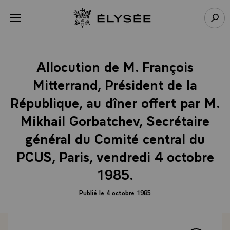
Panneau de gestion des cookies
menu
Retour à l’accueil Élysée
Rech
Allocution de M. François
Mitterrand, Président de la
République, au dîner offert par M.
Mikhail Gorbatchev, Secrétaire
général du Comité central du
PCUS, Paris, vendredi 4 octobre
1985.
Publié le 4 octobre 1985