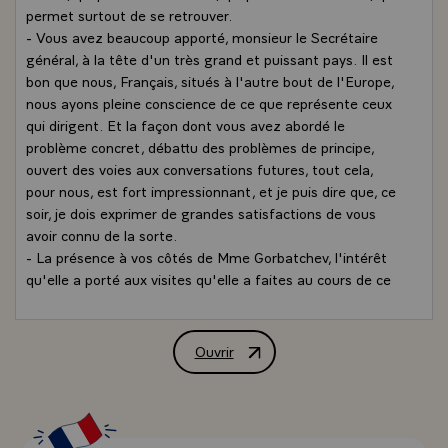
permet surtout de se retrouver.
- Vous avez beaucoup apporté, monsieur le Secrétaire
général, à la tête d'un très grand et puissant pays. Il est
bon que nous, Français, situés à l'autre bout de l'Europe,
nous ayons pleine conscience de ce que représente ceux
qui dirigent. Et la façon dont vous avez abordé le
problème concret, débattu des problèmes de principe,
ouvert des voies aux conversations futures, tout cela,
pour nous, est fort impressionnant, et je puis dire que, ce
soir, je dois exprimer de grandes satisfactions de vous
avoir connu de la sorte.
- La présence à vos côtés de Mme Gorbatchev, l'intérêt
qu'elle a porté aux visites qu'elle a faites au cours de ce
séjour, orienté à la fois vers tout ce qui touche à la
culture, et vers une meilleure connaissance de ce que
sont les Français : tout cela a très heureusement
Ouvrir
Allocution de M. François Mitterrand, 
complète nos échanges.
- J'irai donc vous voir l'an prochain, à Moscou, en prenant
un chemin que j'ai déjà parcouru. Et je crois, en effet,
excellent de reprendre ce qui était une tradition et qui