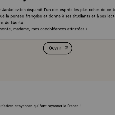
 Jankelevitch disparaît l'un des esprits les plus riches de ce 
qué la pensée française et donné à ses étudiants et à ses lec
s de liberté.
ésente, madame, mes condoléances attristées.\
Ouvrir
Télégramme de condoléances de M.
tiatives citoyennes qui font rayonner la France !