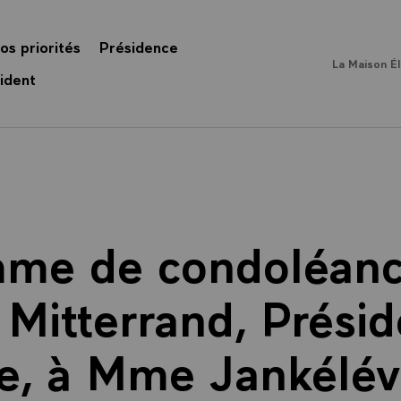
os priorités
Présidence
La Maison É
ident
mme de condoléanc
 Mitterrand, Présid
, à Mme Jankélévi