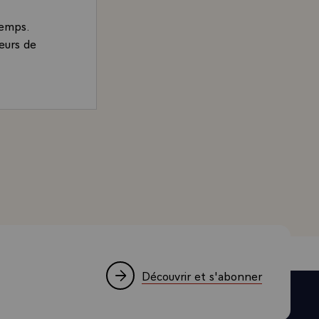
temps.
teurs de
 François Mitterrand, Président de la République, à Mme
Découvrir et s'abonner