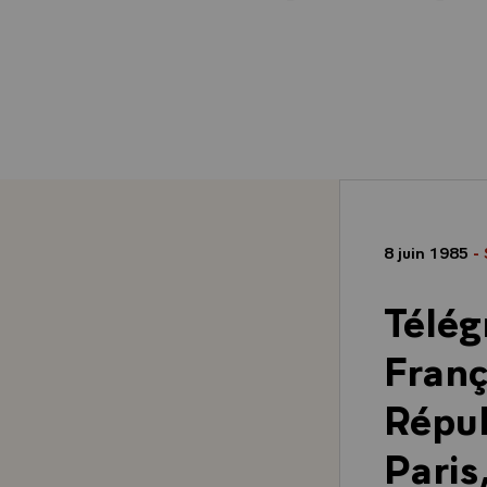
8 juin 1985
-
Télé
Franç
Répub
Paris