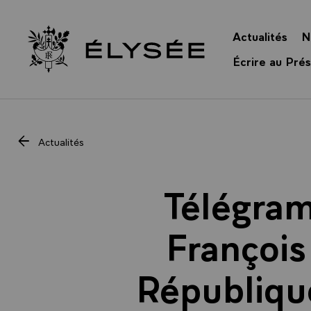
Panneau de gestion des cookies
Actualités
N
Retour à l’accueil Élysée
Écrire au Prés
Actualités
Télégra
François
République