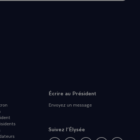
Écrire au Président
ron
Envoyez un message
n
ident
ésidents
Suivez l’Élysée
s
dateurs