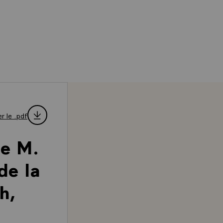
r le .pdf
e M.
de la
h,