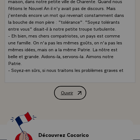
maison, dans notre petite ville de Charente. Quand nous
fêtions le Nouvel An il n'y avait pas de discours. Mais
j'entends encore un mot qui revenait constamment dans
la bouche de mon père : "tolérance". "Soyez tolérants
entre vous" disait-il à notre petite troupe turbulente.
- Eh bien, mes chers compatriotes, un pays est comme
une famille. On n'a pas les mêmes goûts, on n'a pas les
mêmes idées, mais on a la même Patrie. La nôtre est
belle et grande. Aidons-la, servons-la. Aimons notre
Patrie.
- Soyez-en sûrs, si nous traitons les problèmes graves et
difficiles de l'heure, chômage, sécurité, Nouvelle-
Calédonie, avec esprit de tolérance, vous verrez que nous
les règlerons dans l'intérêt de tous.
Ouvrir
Allocution de M. François Mitterrand, P
- Et puis dans le monde très dur où nous vivons, où l'on
n'a rien pour rien, il faut que vous compreniez que la
France a besoin de l'union de tous ses enfants.\
Mon troisième voeu sera vite dit : "Bonne Année pour
l'Europe", afin que la jeunesse d'aujourd'hui puisse entrer
de plain-pied dans le siècle prochain. Nous avons le droit
Découvrez Cocorico
d'être fiers, nous Français. Ce sont deux des nôtres qui,