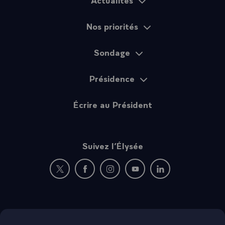
Plan du site
- Et moi, je crois de toutes mes forces à la France qui
gagne.
Nos priorités
- Bonne Année à la réussite de la France.
- Vive la République,
- Vive la France.\
Sondage
Présidence
Écrire au Président
Suivez l’Élysée
Nouvelle fenêtre : rejoignez-nous sur Twitter
Nouvelle fenêtre : rejoignez-nous sur Fac
Nouvelle fenêtre : rejoignez-nous 
Nouvelle fenêtre : rejoigne
Nouvelle fenêtre : 