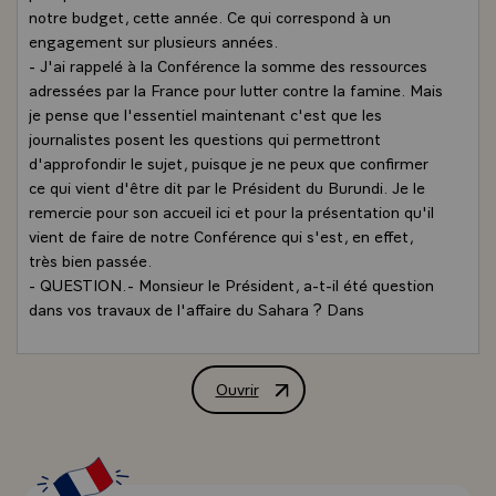
notre budget, cette année. Ce qui correspond à un
engagement sur plusieurs années.
- J'ai rappelé à la Conférence la somme des ressources
adressées par la France pour lutter contre la famine. Mais
je pense que l'essentiel maintenant c'est que les
journalistes posent les questions qui permettront
d'approfondir le sujet, puisque je ne peux que confirmer
ce qui vient d'être dit par le Président du Burundi. Je le
remercie pour son accueil ici et pour la présentation qu'il
vient de faire de notre Conférence qui s'est, en effet,
très bien passée.
- QUESTION.- Monsieur le Président, a-t-il été question
dans vos travaux de l'affaire du Sahara ? Dans
l'affirmative, est-ce que l'admission de la République
arabe saraouie en tant que membre à part entière dans
l'OUA, change quelque chose dans l'attitude de votre
Ouvrir
Conférence de presse de M. François M
Conférence ? Une question subsidiaire, si vous le
permettez : quelle serait l'attitude de la Conférence si
jamais la RASD demande son admission dans votre
assemblée et s'il n'a pas été question de cette affaire,