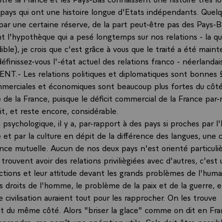
ays qui ont une histoire longue d'Etats indépendants. Quelq
par une certaine réserve, de la part peut-être pas des Pays-B
 l'hypothèque qui a pesé longtemps sur nos relations - la qu
dible), je crois que c'est grâce à vous que le traité a été maint
inissez-vous l'-état actuel des relations franco - néerlandai
NT.- Les relations politiques et diplomatiques sont bonnes £
mmerciales et économiques sont beaucoup plus fortes du côté
de la France, puisque le déficit commercial de la France par-
t, et reste encore, considérable.
n psychologique, il y a, par-rapport à des pays si proches par l'
 et par la culture en dépit de la différence des langues, une 
ce mutuelle. Aucun de nos deux pays n'est orienté particul
e trouvent avoir des relations priviliègiées avec d'autres, c'est 
ctions et leur attitude devant les grands problèmes de l'huma
 droits de l'homme, le problème de la paix et de la guerre, e
civilisation auraient tout pour les rapprocher. On les trouve
 du même côté. Alors "briser la glace" comme on dit en Fra
rendre, me paraît une opération utile. Cela doit être possible