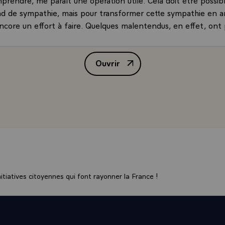
nd de sympathie, mais pour transformer cette sympathie en ami
ncore un effort à faire. Quelques malentendus, en effet, ont
trente dernières années.
 Vous connaissez la devise la République des ......... pendan
Ouvrir
 les Pays-Bas étaient encore une grande puissance...
Interview de M. François Mitterr
NT.- La distance entre Paris et Amsterdam n'est pas plus 
are Paris de Lyon, et l'on peut aller de Paris à Amsterdam sa
autoroute. Cela montre tout simplement la lourdeur des siècle
nd il y avait moins de commodité pour communiquer on avait p
fférentes. Je le répète : nous sommes trop peu voisins. Bien 
garde une carte de géographie, on a l'impression d'être tout 
parés que par les Flandres belges !\
e voudrais parler de la psychologie. Comment expliquez-vou
opposé des Pays-Bas et quelques autres pays nordiques, ne co
tiatives citoyennes qui font rayonner la France !
me et le pacifisme, tandis que chez nous, c'est un mouvement
ême dans un temps où en France les socialistes ont une majo
 qui pour pas mal de Néerlandais est difficile à comprendre