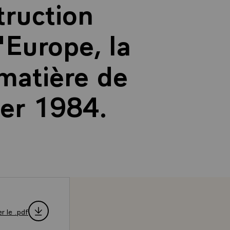
truction
'Europe, la
matière de
ier 1984.
r le .pdf