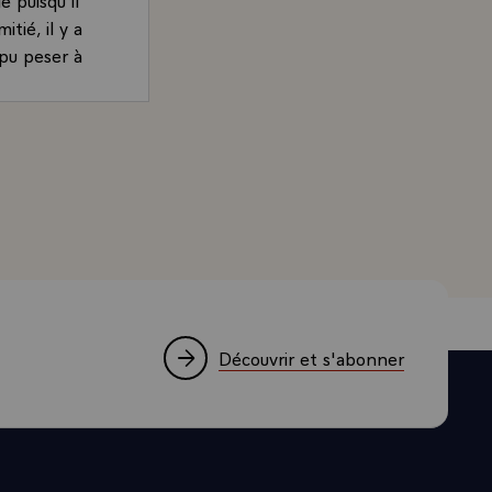
tié, il y a
 pu peser à
t le XVIIème
and, Président de la République, accordée au quotidien n
longue que
ns un feu
s passés, qui
ris des
que,
à côté. Nous
s que la
Découvrir et s'abonner
nnaît guère
 assez
rité. C'est
.