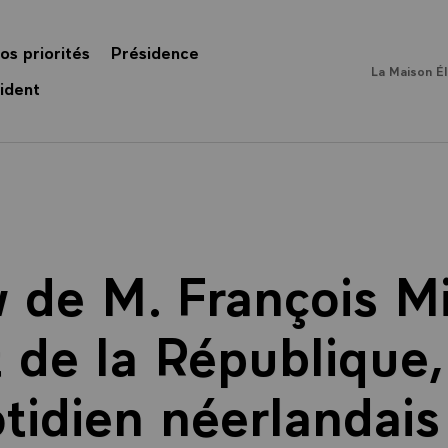
os priorités
Présidence
La Maison É
ident
w de M. François Mi
 de la République
tidien néerlandai