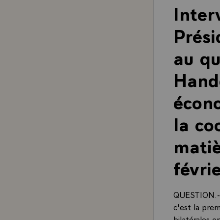
Inter
Prési
au qu
Hande
écono
la co
matiè
févri
QUESTION.- Mo
c'est la prem
bilatérales e