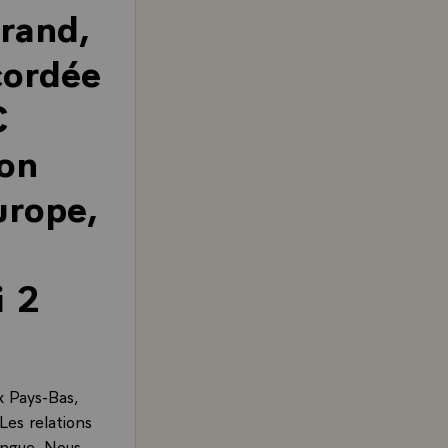
rrand,
cordée
C
ion
urope,
i 2
x Pays-Bas,
 Les relations
longue. Nous