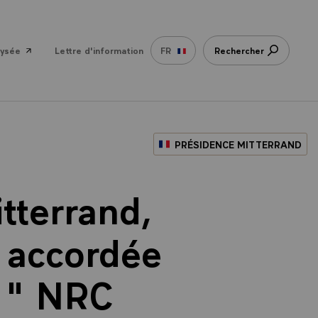
lysée
Lettre d'information
FR
Rechercher
PRÉSIDENCE MITTERRAND
tterrand,
, accordée
s " NRC