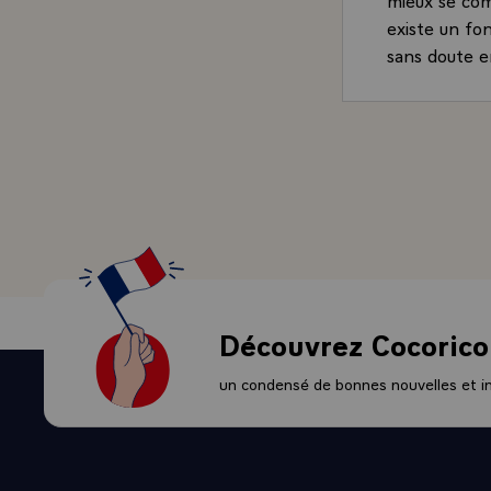
existe un fo
sans doute e
travers ces 
- QUESTION.-
siècle quand
- LE PRESIDE
celle qui sép
rouge, par l'
fait que qua
directions di
lorsqu'on re
ne sommes sé
Découvrez Cocorico
QUESTION.- J
France, à l'
un condensé de bonnes nouvelles et ini
le neutralis
important. M
un phénomène