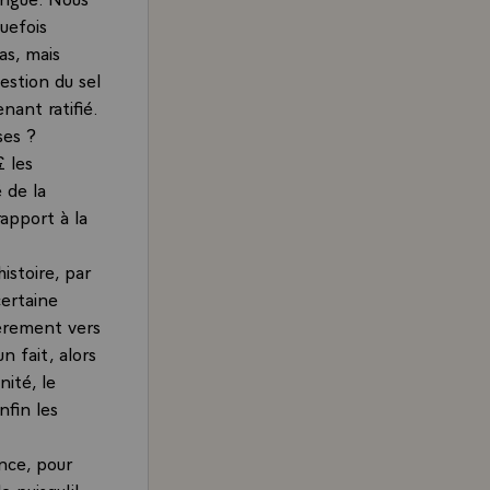
uefois
as, mais
estion du sel
enant ratifié.
ses ?
 les
 de la
rapport à la
histoire, par
certaine
ièrement vers
un fait, alors
nité, le
nfin les
nce, pour
 puisqu'il