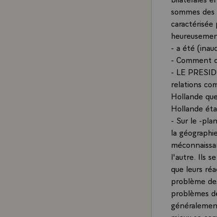
sommes des p
caractérisée 
heureusement
- a été (inau
- Comment déf
- LE PRESIDE
relations co
Hollande que 
Hollande étai
- Sur le -pla
la géographie
méconnaissan
l'autre. Ils s
que leurs réa
problème des
problèmes de 
généralement
mieux se comp