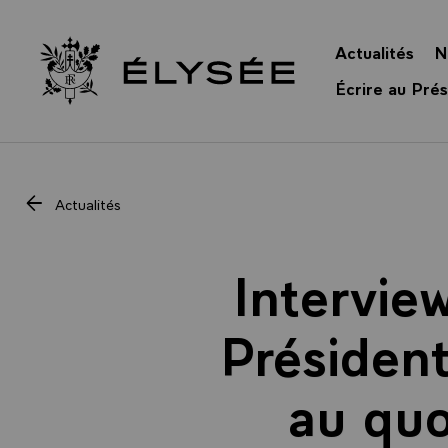
Panneau de gestion des cookies
Actualités
N
Retour à l’accueil Élysée
Écrire au Prés
Actualités
Intervie
Président
au quo