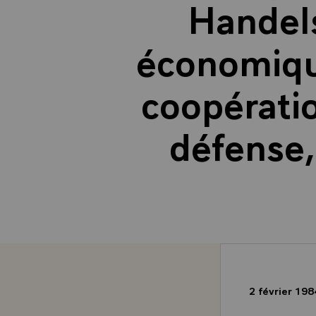
Handels
économique
coopérati
défense,
2 février 19