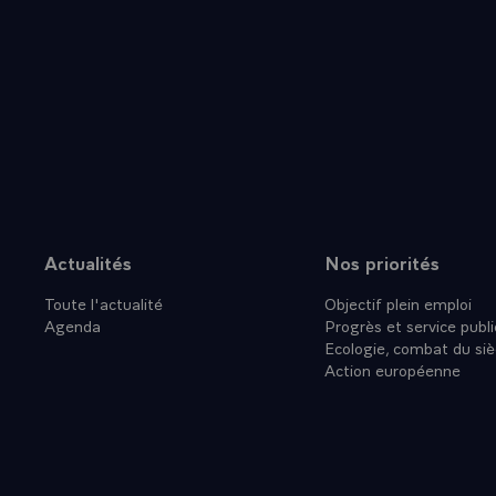
- LE PRESIDEN
- QUESTION.-
- LE PRESIDEN
que ces pays,
mondiaux, une
nonseulement
de neutralité
d'être. Les 
drame que no
mondiale` po
Actualités
Nos priorités
Plan du site
encore sur n
Toute l'actualité
Objectif plein emploi
`Suite répons
Agenda
Progrès et service publi
aussi pacifis
Ecologie, combat du siè
une attitude 
Action européenne
Hollandais h
l'année dern
en Union sov
raisonnement