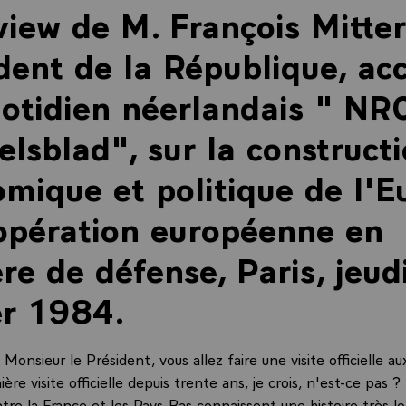
view de M. François Mitte
dent de la République, ac
otidien néerlandais " NR
lsblad", sur la construct
mique et politique de l'E
opération européenne en
re de défense, Paris, jeud
er 1984.
nsieur le Président, vous allez faire une visite officielle au
ière visite officielle depuis trente ans, je crois, n'est-ce pas ?
ntre la France et les Pays-Bas connaissent une histoire très 