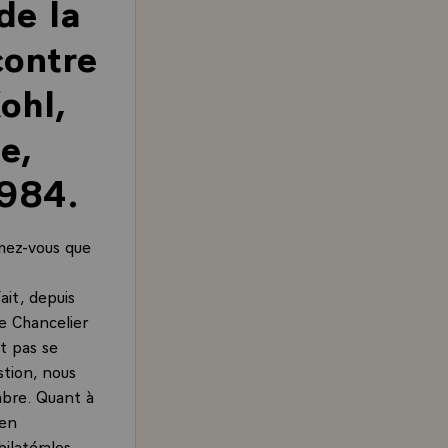
de la
contre
ohl,
e,
1984.
mez-vous que
ait, depuis
e Chancelier
t pas se
tion, nous
mbre. Quant à
 en
ilatérales,