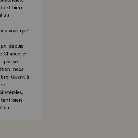
étant bien
é au
mez-vous que
ait, depuis
e Chancelier
t pas se
tion, nous
mbre. Quant à
 en
ilatérales,
étant bien
é au
ançois Mitterrand, Président de la République, à l'issue