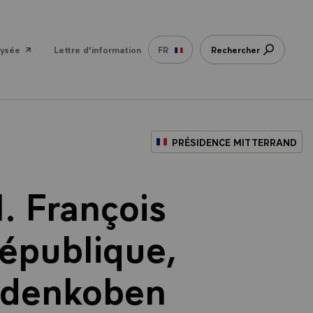
lysée
Lettre d'information
FR
Rechercher
PRÉSIDENCE MITTERRAND
. François
République,
 Edenkoben