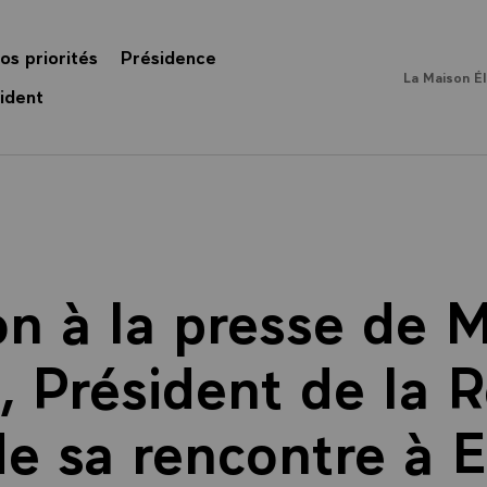
os priorités
Présidence
La Maison É
ident
on à la presse de M
, Président de la 
 de sa rencontre à