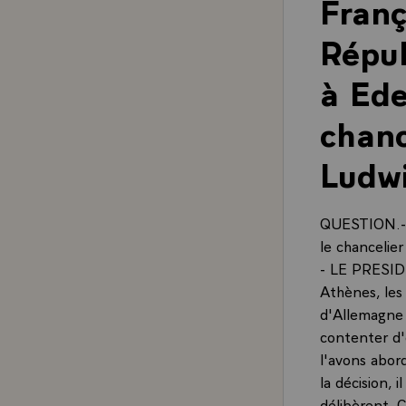
Franç
Répub
à Ede
chanc
Ludwi
QUESTION.- 
le chancelie
- LE PRESIDE
Athènes, les
d'Allemagne 
contenter d'
l'avons abor
la décision, 
délibèrent. C