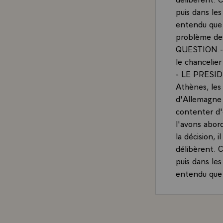
puis dans le
entendu que 
problème des 
QUESTION.- 
le chancelie
- LE PRESIDE
Athènes, les
d'Allemagne 
contenter d'
l'avons abor
la décision, 
délibèrent. C
puis dans le
entendu que 
problème des 