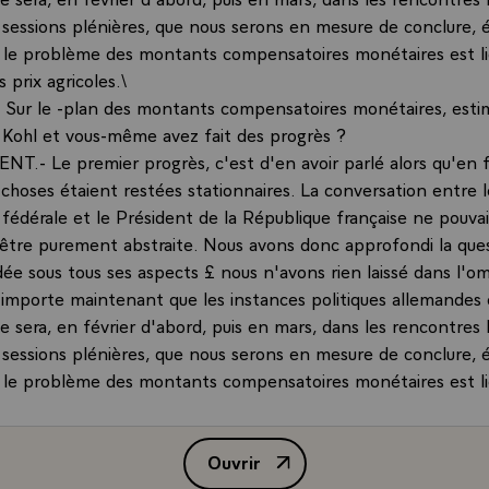
s sessions plénières, que nous serons en mesure de conclure, 
le problème des montants compensatoires monétaires est li
prix agricoles.\
Sur le -plan des montants compensatoires monétaires, esti
r Kohl et vous-même avez fait des progrès ?
NT.- Le premier progrès, c'est d'en avoir parlé alors qu'en f
 choses étaient restées stationnaires. La conversation entre l
fédérale et le Président de la République française ne pouvai
être purement abstraite. Nous avons donc approfondi la ques
dée sous tous ses aspects £ nous n'avons rien laissé dans l'o
il importe maintenant que les instances politiques allemandes
e sera, en février d'abord, puis en mars, dans les rencontres b
s sessions plénières, que nous serons en mesure de conclure, 
le problème des montants compensatoires monétaires est li
prix agricoles.\
Ouvrir
Déclaration à la presse de M. Fr