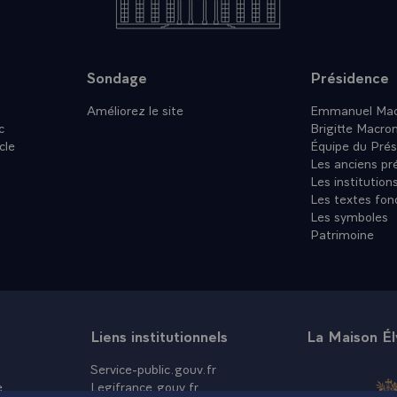
Sondage
Présidence
Améliorez le site
Emmanuel Mac
c
Brigitte Macro
cle
Équipe du Prés
Les anciens pr
Les institution
Les textes fon
Les symboles
Patrimoine
Liens institutionnels
La Maison É
Service-public.gouv.fr
e
Legifrance.gouv.fr