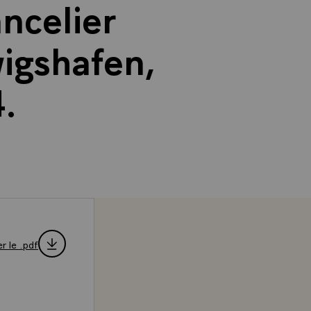
ncelier
igshafen,
4.
r le .pdf