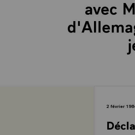
avec M
d'Allema
j
2 février 19
Décla