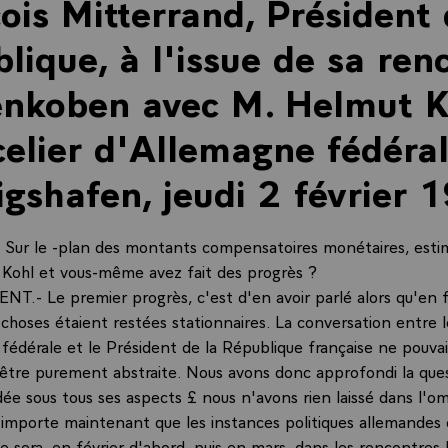
ois Mitterrand, Président 
lique, à l'issue de sa ren
nkoben avec M. Helmut K
elier d'Allemagne fédéral
gshafen, jeudi 2 février 
Sur le -plan des montants compensatoires monétaires, esti
r Kohl et vous-même avez fait des progrès ?
NT.- Le premier progrès, c'est d'en avoir parlé alors qu'en f
 choses étaient restées stationnaires. La conversation entre l
fédérale et le Président de la République française ne pouvai
être purement abstraite. Nous avons donc approfondi la ques
dée sous tous ses aspects £ nous n'avons rien laissé dans l'o
il importe maintenant que les instances politiques allemandes
e sera, en février d'abord, puis en mars, dans les rencontres b