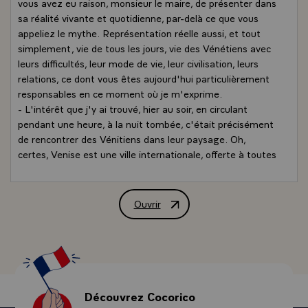
vous avez eu raison, monsieur le maire, de présenter dans
sa réalité vivante et quotidienne, par-delà ce que vous
appeliez le mythe. Représentation réelle aussi, et tout
simplement, vie de tous les jours, vie des Vénétiens avec
leurs difficultés, leur mode de vie, leur civilisation, leurs
relations, ce dont vous êtes aujourd'hui particulièrement
responsables en ce moment où je m'exprime.
- L'intérêt que j'y ai trouvé, hier au soir, en circulant
pendant une heure, à la nuit tombée, c'était précisément
de rencontrer des Vénitiens dans leur paysage. Oh,
certes, Venise est une ville internationale, offerte à toutes
les nations, à leur émerveillement. Mais la ville des
Vénitiens, c'est autre chose encore. Ces enfants qui
jouaient au ballon contre des murs dont l'ocre marquait
Ouvrir
Allocution de M. François Mitterrand, P
déjà quatre siècles, ces jeunes étudiants, ces jeunes
ouvriers qui venaient bavarder et goûter l'heure du soir,
ces commerçants avec des boutiques encore ouvertes,
cela était exactement l'invitation que vous venez de nous
décrire si bien.
- Venir en Italie, c'est toujours pour un Français une
Découvrez Cocorico
grande chance, un apport indispensable à la connaissance