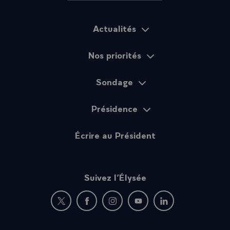
nation française et je suis très heureux de constater que,
au-delà de la France, d'autres pays s'en souviendront.\
Actualités
Plan du site
Nos priorités
Sondage
Présidence
Écrire au Président
Suivez l’Élysée
Nouvelle fenêtre : rejoignez-nous sur Twitter
Nouvelle fenêtre : rejoignez-nous sur Fac
Nouvelle fenêtre : rejoignez-nous 
Nouvelle fenêtre : rejoigne
Nouvelle fenêtre : 