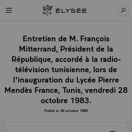
Panneau de gestion des cookies
menu
Retour à l’accueil Élysée
Rech
Entretien de M. François
Mitterrand, Président de la
République, accordé à la radio-
télévision tunisienne, lors de
l'inauguration du Lycée Pierre
Mendès France, Tunis, vendredi 28
octobre 1983.
Publié le 28 octobre 1983