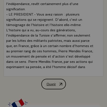
l'indépendance, revêt certainement plus d'une
signification.
- LE PRESIDENT.- Vous avez raison : plusieurs
significations qui se rejoignent. D'abord, c'est un
témoignage de l'histoire et l'histoire elle-même.
L'histoire qui a vu, au-cours des générations,
l'indépendance de la Tunisie s'affirmer, non seulement
par les luttes des militants patriotes, mais aussi parce
que, en France, grâce à un certain nombre d'hommes et
au premier rang de ces hommes, Pierre Mendès France,
un mouvement de pensée et d'action s'est développé
dans ce sens. Pierre Mendès France, par ses actions qui
exprimaient sa pensée, a été l'homme décisif dans
l'évolution des relations franco - tunisiennes dont vous
pouvez apercevoir aujourd'hui un épanouissement. Je
pense donc que ce sera une date déterminante que nous
Ouvrir
Entretien de M. François Mitterrand, Pr
célébrons aujourd'hui en même temps que nous
célébrons la mémoire d'un homme illustre.\
D'autres éléments interviennent, puisque nous sommes
ici dans un lycée. Peu d'hommes, au-cours de cette