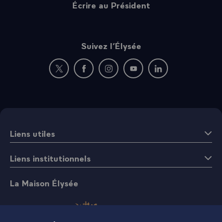
Écrire au Président
Suivez l’Élysée
Nouvelle fenêtre : rejoignez-nous sur Twitter
Nouvelle fenêtre : rejoignez-nous sur Fac
Nouvelle fenêtre : rejoignez-nous 
Nouvelle fenêtre : rejoigne
Nouvelle fenêtre : 
Liens utiles
Liens institutionnels
La Maison Élysée