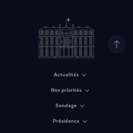
Haut d
Actualités
Plan du site
Nos priorités
Sondage
Présidence