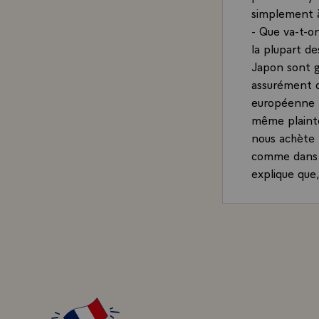
simplement 
- Que va-t-o
la plupart d
Japon sont g
assurément d
européenne `
même plainte
nous achète 
comme dans l
explique que
Bruxelles, il
de la rencont
poser la "que
`Suite répon
de bien vend
l'est le Japo
pleinement a
ce n'est pas