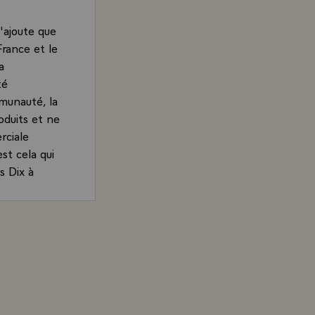
'ajoute que
France et le
a
té
munauté, la
oduits et ne
rciale
st cela qui
s Dix à
sant que lors
, il faudrait
ois Mitterrand, Président de la République, devant la pr
ravailler et
d pays comme
 participer
er, même si
rdre déjà