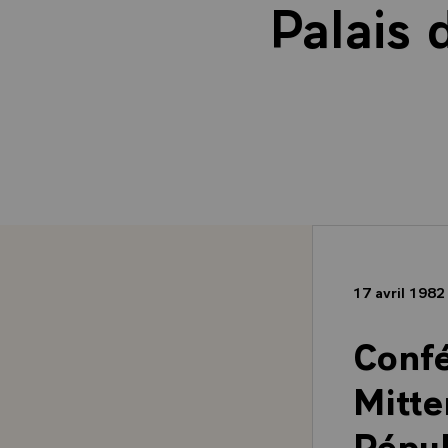
Palais 
17 avril 198
Confé
Mitte
Répub