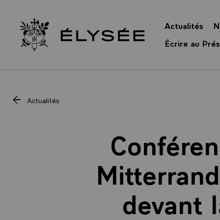
Panneau de gestion des cookies
Actualités
N
Retour à l’accueil Élysée
Écrire au Prés
Actualités
Conféren
Mitterrand
devant l