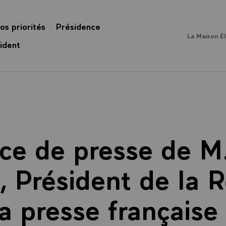
os priorités
Présidence
La Maison É
ident
ce de presse de M.
, Président de la 
a presse française