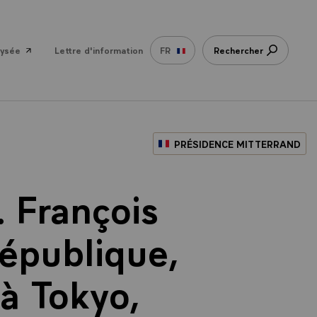
lysée
Lettre d'information
FR
Rechercher
PRÉSIDENCE MITTERRAND
 François
République,
 à Tokyo,