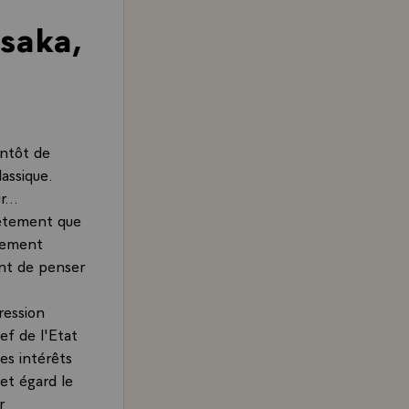
asaka,
entôt de
assique.
...
rètement que
mement
ent de penser
ression
ef de l'Etat
es intérêts
et égard le
r