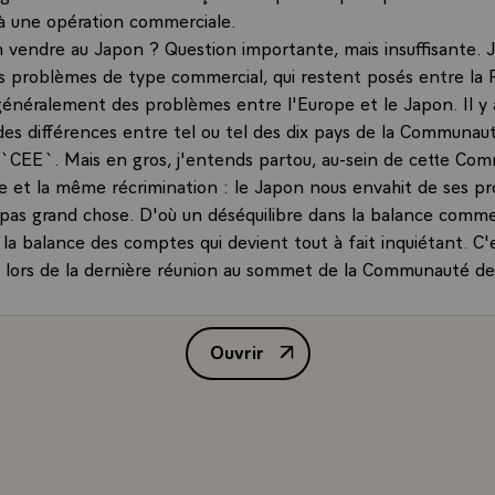
à une opération commerciale.
n vendre au Japon ? Question importante, mais insuffisante. J
es problèmes de type commercial, qui restent posés entre la 
énéralement des problèmes entre l'Europe et le Japon. Il y 
es différences entre tel ou tel des dix pays de la Communau
CEE`. Mais en gros, j'entends partou, au-sein de cette Com
 et la même récrimination : le Japon nous envahit de ses pr
pas grand chose. D'où un déséquilibre dans la balance comme
a balance des comptes qui devient tout à fait inquiétant. C'e
, lors de la dernière réunion au sommet de la Communauté de
 y a seulement quelques jours, une résolution a été adoptée di
re au sommet des pays industriels de Versailles au mois de juin
Ouvrir
stion de confiance" au Japon. C'est une réalité.\
Conférence de presse de M. Franç
se` C'est vrai qu'on ne peut pas reprocher au Japon de bien t
re. Mais il arrive un moment où un grand pays, un très gran
n doit assumer une autre forme de responsabilité, c'est-à-dire
u développement du monde, se sentir responsable. Provoqu
 volontaire, le désordre dans l'économie, ou accentuer le déso