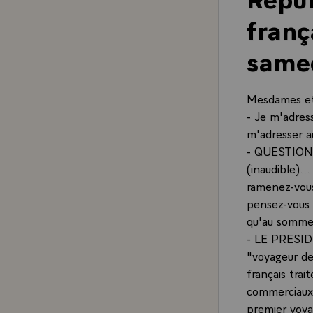
franç
samed
Mesdames et
- Je m'adress
m'adresser a
- QUESTION.-
(inaudible).
ramenez-vous
pensez-vous 
qu'au sommet
- LE PRESIDE
"voyageur de
français tra
commerciaux 
premier voya