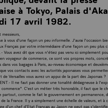
aise à Tokyo, Palais d'Ak
i 17 avril 1982.
 messieurs,
e à vous d'une façon un peu informelle. J'aurai l'occasion bi
ux Français par votre intermédiaire d'une façon un peu plus cl
 Vous avez dit que vous n'étiez pas venu ici simplement pour
.. en voyageur de commerce, ce sont vos propres mots, conc
 dans vos bagages à Paris, au-niveau économique et deuxiè
que vos contacts avec les autorités japonaises vous permett
 de Versailles vous aurez un appui de la part des Japonais ?
NT.- Il ne faut pas donner une tonalité dédaigneuse à l'exp
 commerce". C'est un métier très honorable, il faut que le ch
ite partout, comme le fait le gouvernement en permanence, d
de la France. Il y a simplement une échelle de valeurs, et à c
ge d'un chef d'Etat Français au Japon ne peut pas s'identifie