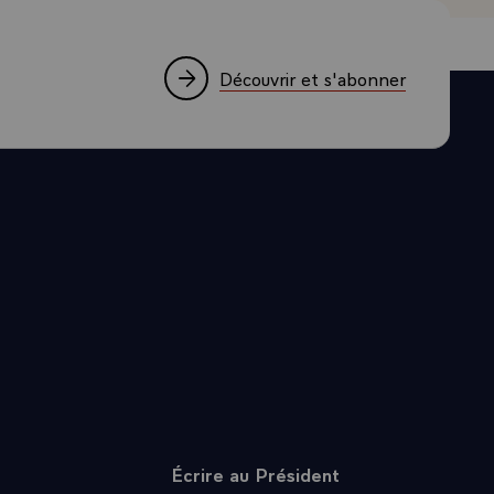
 le Japon car
sommes
Découvrir et s'abonner
s que je
. Quand je
ce.
férence se
te nous nous
anada `
 qui se
uté
r les grands
 de permettre
e.\
ntre le
ent depuis
Écrire au Président
 cela dure.