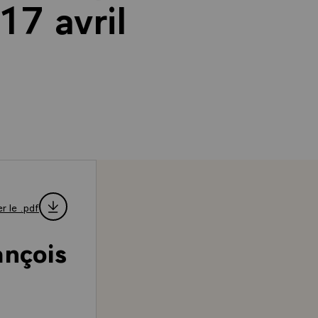
17 avril
r le .pdf
ançois