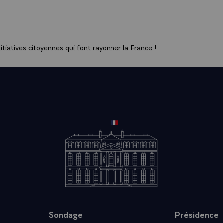
es économies occidentales, n'est pas heureux, y compris pour
es problèmes politiques et de politique internationale, nous 
partenaires et non pas concurrents.
 y a une échéance très proche, c'est Versailles. Je lis quelquefoi
tiatives citoyennes qui font rayonner la France !
la réunion au sommet de Versailles puisse aboutir à un succès
ttawa, je souhaitais pour la France un succès de cette conféren
s mêmes sentiments aujourd'hui, d'autant plus que cette con
nce, mais j'aurais les mêmes sentiments quand l'année suivan
ns un autre pays.
esoin fondamental que de donner à ces sept `Etats-Unis ` C
gne ` RFA ` Italie ` Japon ` France` grands pays industriels
n ces circonstances, en plus du représentant de la Communa
EE`, ce qui fait huit au total, l'occasion de parvenir à défini
politique internationale, diplomatique, d'équilibre militaire et
 des intérêts économiques, sur les relations avec le tiers mond
se` Depuis plusieurs années, les divergences commerciales e
 Européens de l'Ouest se sont accrues. Ce n'est pas simplem
Sondage
Présidence
nze mois, peut-être moins d'ailleurs, cela fait des années que