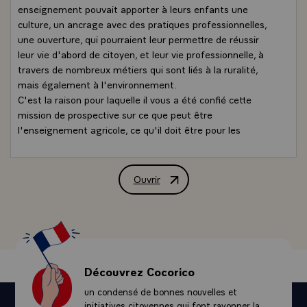
enseignement pouvait apporter à leurs enfants une
culture, un ancrage avec des pratiques professionnelles,
une ouverture, qui pourraient leur permettre de réussir
leur vie d'abord de citoyen, et leur vie professionnelle, à
travers de nombreux métiers qui sont liés à la ruralité,
mais également à l'environnement.
C'est la raison pour laquelle il vous a été confié cette
mission de prospective sur ce que peut être
l'enseignement agricole, ce qu'il doit être pour les
prochaines années. Je salue ici toutes celles et tous ceux
qui par leurs témoignages enrichiront encore cette
réflexion.
Ouvrir
Déclaration de M. François Hollande, P
Vous avez eu la gentillesse de rappeler que je connaissais
bien l'enseignement agricole, non pas pour y avoir moi-
même été élève cela aurait peut-être changé mon
destin, et le destin de la France, je veux le croire mais j'ai
eu comme élu local, président d'un Conseil
départemental, à connaître ce qu'était l'enseignement
Découvrez Cocorico
agricole, et en particulier le lycée de Tulle-Naves, qui a
un condensé de bonnes nouvelles et
été appelé Edgard-Pisani. Et j'ai une pensée particulière
initiatives citoyennes qui font rayonner la