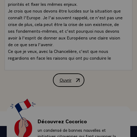
priorités et fixer les mêmes enjeux.
Je crois que nous devons être lucides sur la situation que
connaît l'Europe. Je l'ai souvent rappelé, ce n'est pas une
crise de plus, cela peut être la crise de son existence, de
ses fondements-mêmes, et c'est pourquoi nous devons
avoir à l'esprit de donner aux Européens une claire vision
de ce que sera l'avenir.
Ce que je veux, avec la Chancelière, c'est que nous
regardions en face les raisons qui ont pu conduire le
Royaume-Uni à quitter l'Union européenne, que nous
soyons conscients des inquiétudes qui existent en
Europe. C'est vrai, par rapport à la capacité qu'à l'Union
Ouvrir
Déclaration à la presse de M. François
pour protéger ses frontières, pour maîtriser
l'immigration. C'est vrai aussi en raison des menaces que
nous devons conjurer à l'extérieur de l'Europe. Vous
savez le travail que nous menons avec la Chancelière sur
l'Ukraine. Vous savez aussi ce que nous faisons en Syrie
et en Irak, pour ce qui concerne la France, pour assurer
Découvrez Cocorico
une solution politique.
un condensé de bonnes nouvelles et
Bref, nous connaissons les défis. Nous savons les enjeux.
initiatives citoyennes qui font rayonner la