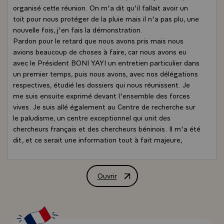
organisé cette réunion. On m'a dit qu'il fallait avoir un
toit pour nous protéger de la pluie mais il n'a pas plu, une
nouvelle fois, j'en fais la démonstration.
Pardon pour le retard que nous avons pris mais nous
avions beaucoup de choses à faire, car nous avons eu
avec le Président BONI YAYI un entretien particulier dans
un premier temps, puis nous avons, avec nos délégations
respectives, étudié les dossiers qui nous réunissent. Je
me suis ensuite exprimé devant l'ensemble des forces
vives. Je suis allé également au Centre de recherche sur
le paludisme, un centre exceptionnel qui unit des
chercheurs français et des chercheurs béninois. Il m'a été
dit, et ce serait une information tout à fait majeure,
qu'un vaccin pourrait être trouvé dans ce lieu même par
les Français et par les Béninois pour lutter contre le
paludisme, notamment dans sa transmission aux
Ouvrir
Déclaration de M. François Hollande, Pr
femmes enceintes. Ce serait pour nos deux pays une
fierté exceptionnelle d'aboutir à ce résultat.
Je suis ensuite allé dans ce qu'on appelle la Blue Zone. Il
m'a été montré tout ce que l'on peut faire avec les