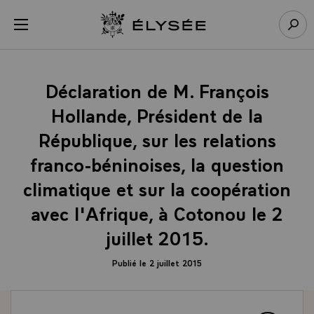
Panneau de gestion des cookies
menu
Retour à l’accueil Élysée
Rech
Déclaration de M. François
Hollande, Président de la
République, sur les relations
franco-béninoises, la question
climatique et sur la coopération
avec l'Afrique, à Cotonou le 2
juillet 2015.
Publié le 2 juillet 2015