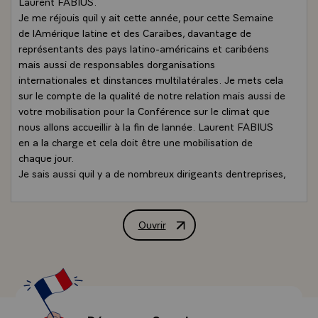
Laurent FABIUS.
Je me réjouis quil y ait cette année, pour cette Semaine
de lAmérique latine et des Caraïbes, davantage de
représentants des pays latino-américains et caribéens
mais aussi de responsables dorganisations
internationales et dinstances multilatérales. Je mets cela
sur le compte de la qualité de notre relation mais aussi de
votre mobilisation pour la Conférence sur le climat que
nous allons accueillir à la fin de lannée. Laurent FABIUS
en a la charge et cela doit être une mobilisation de
chaque jour.
Je sais aussi quil y a de nombreux dirigeants dentreprises,
des scientifiques, des universitaires, des artistes, des
écrivains, des personnalités qui ont de multiples talents
et qui veulent les mettre en partage entre la France et le
Ouvrir
Déclaration de M. François Hollande, Pr
continent latino-américain.
Cette Semaine de lAmérique latine et des Caraïbes est
particulièrement impressionnante quand je regarde
lensemble des activités programmées. Du 26 mai au 7
juin, pas moins de 150 manifestations sont prévues.
Des initiatives culturelles de toutes sortes. Je ne peux